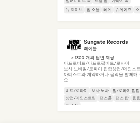
얼터너티브 록
드림 팝
가라지 록
뉴 웨이브
팝 소울
레게
슈게이즈
소
Sungate Records
레이블
> 1300 개의 답변 제공
아프로비트/아프로팝
비트/로파이
보사 노바
칠/로파이 힙합
상업/메인스
아티스트와 계약하거나 음악을 발매해 
요
비트/로파이
보사 노바
칠/로파이 힙합
상업/메인스트림
댄스홀
댄스 팝
힙
팝 소울