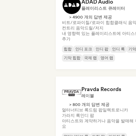
ADAD Audio
플레이리스트 큐레이터
> 4900 개의 답변 제공
비트/로파이
칠/로파이 힙합
클래식 음
컨트리 음악
드릴/저지
내 영향력 있는 플레이리스트에 아티스
추가
힙합
인디 포크
인디 팝
인디 록
기
기악 힙합
국제 랩
영어 랩
Pravda Records
레이블
> 800 개의 답변 제공
얼터너티브 록
드림 팝
일렉트로니카
가라지 록
인디 팝
아티스트와 계약하거나 음악을 발매해 
요