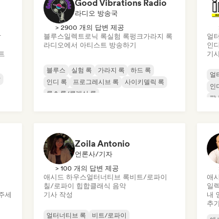
Good Vibrations Radio
라디오 방송국
> 2900 개의 답변 제공
악
블루스
일렉트로닉 록
실험 록
펑크
가라지 록
얼터
라디오에서 아티스트 방송하기
인디
트
기사
블루스
실험 록
가라지 록
하드 록
얼
악
인디 록
프로그레시브 록
사이키델릭 록
인
록 & 롤/클래식 록
팝 
Zoila Antonio
언론사/기자
> 100 개의 답변 제공
애시드 하우스
얼터너티브 록
비트/로파이
애시
칠/로파이 힙합
클래식 음악
일
주세
기사 작성
내 
추
얼터너티브 록
비트/로파이