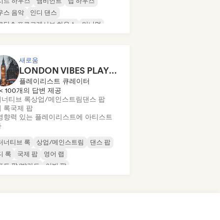
시드 하우스
앰비언트
딥 하우스
우스 음악
인디 댄스
로딕 & 프로그레시브 하우스
미니멀
가닉 하우스/다운템포
새로움
LONDON VIBES PLAYLIST
플레이리스트 큐레이터
< 100개의 답변 제공
너티브 록
상업/메인스트림
댄스 팝
 록
국제 팝
영향력 있는 플레이리스트에 아티스트
가
터너티브 록
상업/메인스트림
댄스 팝
디 록
국제 팝
영어 랩
프트 팝/발라드
어반 팝