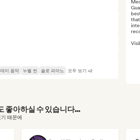
Medi
Gua
best
that
inte
rec
Visi
데이 음악
누벨 씬
솔로 피아노
모두 보기 +2
좋아하실 수 있습니다...
하셨기 때문에