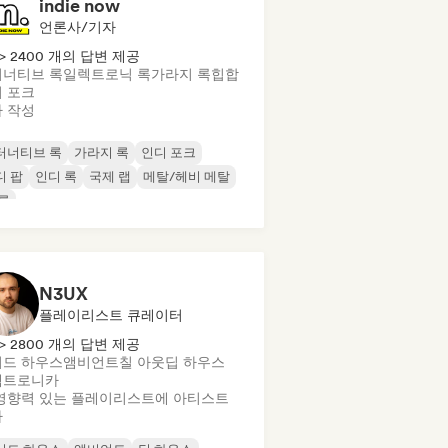
indie now
언론사/기자
> 2400 개의 답변 제공
너티브 록
일렉트로닉 록
가라지 록
힙합
 포크
 작성
터너티브 록
가라지 록
인디 포크
디 팝
인디 록
국제 랩
메탈/헤비 메탈
록
N3UX
플레이리스트 큐레이터
> 2800 개의 답변 제공
드 하우스
앰비언트
칠 아웃
딥 하우스
렉트로니카
영향력 있는 플레이리스트에 아티스트
가