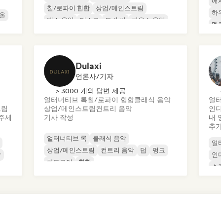
애
칠/로파이 힙합
상업/메인스트림
하
울
댄스 음악
디스코
드림 팝
하우스 음악
멜
오
Dulaxi
언론사/기자
> 3000 개의 답변 제공
얼터너티브 록
칠/로파이 힙합
클래식 음악
얼터
트림
상업/메인스트림
컨트리 음악
인디
주세
기사 작성
내 
추
얼터너티브 록
클래식 음악
얼
상업/메인스트림
컨트리 음악
덥
펑크
합
인
하드코어
힙합
소