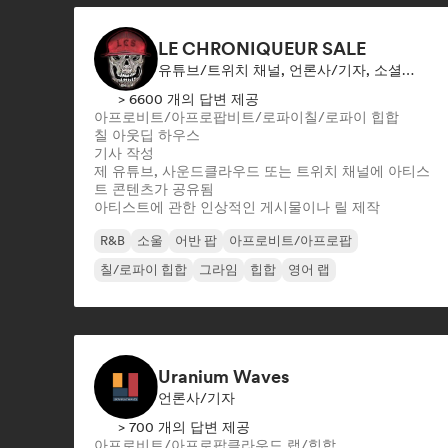
LE CHRONIQUEUR SALE
유튜브/트위치 채널, 언론사/기자, 소셜 미디어 인플루언서
> 6600 개의 답변 제공
아프로비트/아프로팝
비트/로파이
칠/로파이 힙합
칠 아웃
딥 하우스
기사 작성
제 유튜브, 사운드클라우드 또는 트위치 채널에 아티스
트 콘텐츠가 공유됨
아티스트에 관한 인상적인 게시물이나 릴 제작
R&B
소울
어반 팝
아프로비트/아프로팝
칠/로파이 힙합
그라임
힙합
영어 랩
Uranium Waves
언론사/기자
> 700 개의 답변 제공
아프로비트/아프로팝
클라우드 랩/힙합