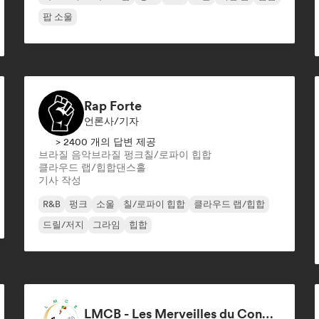
팝 소울
Rap Forte
언론사/기자
> 2400 개의 답변 제공
브라질 음악
브라질 펑크
칠/로파이 힙합
클라우드 랩/힙합
댄스홀
기사 작성
R&B
펑크
소울
칠/로파이 힙합
클라우드 랩/힙합
드릴/저지
그라임
힙합
LMCB - Les Merveilles du Congo 🇨🇬