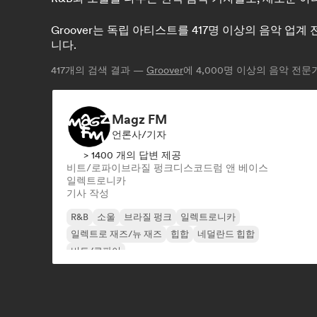
Groover는 독립 아티스트를 417명 이상의 음악 업
니다.
417
개의 검색 결과 —
Groover
에 4,000명 이상의 음악 전문
Magz FM
언론사/기자
> 1400 개의 답변 제공
비트/로파이
브라질 펑크
디스코
드럼 앤 베이스
일렉트로니카
기사 작성
R&B
소울
브라질 펑크
일렉트로니카
일렉트로 재즈/뉴 재즈
힙합
네덜란드 힙합
비트/로파이