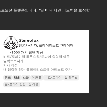
악 프로모션 플랫폼입니다. 7일 이내 서면 피드백을 보장합
Stereofox
언론사/기자, 플레이리스트 큐레이터
> 8000 개의 답변 제공
비트/로파이
칠 하우스
칠/로파이 힙합
칠 아웃
일렉트로니카
기사 작성
내 영향력 있는 플레이리스트에 아티스트 추가
펑크
R&B
소울
어반 팝
비트/로파이
칠 하우스
칠/로파이 힙합
칠 아웃