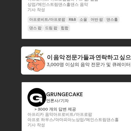
상업/메인스트림
댄스홀
댄스 음악
기사 작성
아프로비트/아프로팝
R&B
소울
어반 팝
댄스홀
댄스 팝
드림 팝
힙합
이 음악 전문가들과 연락하고 싶
3,000명 이상의 음악 전문가 및 큐레
GRUNGECAKE
언론사/기자
> 3000 개의 답변 제공
아프리카 음악
아프로비트/아프로팝
아프로 하우스/아마피아노
상업/메인스트림
댄스홀
기사 작성