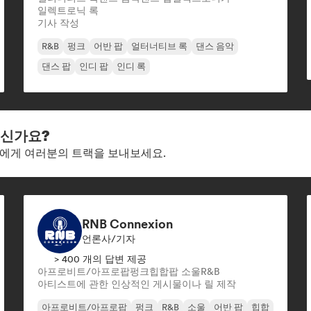
일렉트로닉 록
기사 작성
R&B
펑크
어반 팝
얼터너티브 록
댄스 음악
댄스 팝
인디 팝
인디 록
으신가요?
이터에게 여러분의 트랙을 보내보세요.
RNB Connexion
언론사/기자
> 400 개의 답변 제공
아프로비트/아프로팝
펑크
힙합
팝 소울
R&B
아티스트에 관한 인상적인 게시물이나 릴 제작
아프로비트/아프로팝
펑크
R&B
소울
어반 팝
힙합