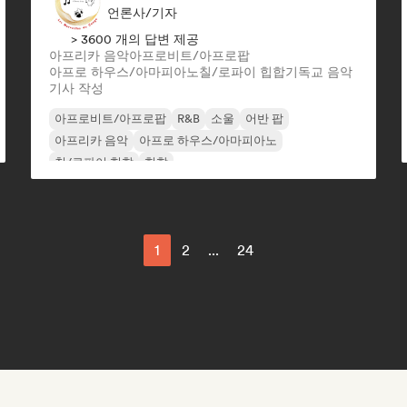
언론사/기자
> 3600 개의 답변 제공
아프리카 음악
아프로비트/아프로팝
아프로 하우스/아마피아노
칠/로파이 힙합
기독교 음악
기사 작성
아프로비트/아프로팝
R&B
소울
어반 팝
아프리카 음악
아프로 하우스/아마피아노
칠/로파이 힙합
힙합
1
2
...
24