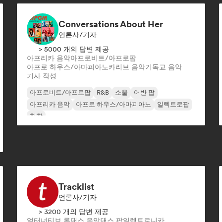
Conversations About Her
언론사/기자
> 5000 개의 답변 제공
아프리카 음악
아프로비트/아프로팝
아프로 하우스/아마피아노
카리브 음악
기독교 음악
기사 작성
아프로비트/아프로팝
R&B
소울
어반 팝
아프리카 음악
아프로 하우스/아마피아노
일렉트로팝
힙합
Tracklist
언론사/기자
> 3200 개의 답변 제공
얼터너티브 록
댄스 음악
댄스 팝
일렉트로니카