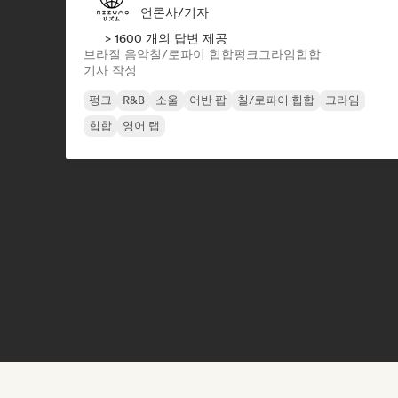
언론사/기자
> 1600 개의 답변 제공
브라질 음악
칠/로파이 힙합
펑크
그라임
힙합
기사 작성
펑크
R&B
소울
어반 팝
칠/로파이 힙합
그라임
힙합
영어 랩