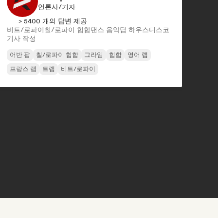
언론사/기자
> 5400 개의 답변 제공
비트/로파이
칠/로파이 힙합
댄스 음악
딥 하우스
디스코
기사 작성
어반 팝
칠/로파이 힙합
그라임
힙합
영어 랩
프랑스 랩
트랩
비트/로파이