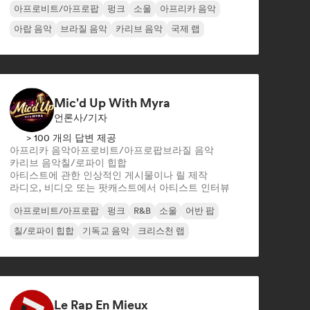
아프로비트/아프로팝
펑크
소울
아프리카 음악
아랍 음악
브라질 음악
카리브 음악
국제 랩
Mic'd Up With Myra
언론사/기자
> 100 개의 답변 제공
아프리카 음악
아프로비트/아프로팝
브라질 음악
카리브 음악
칠/로파이 힙합
아티스트에 관한 인상적인 게시물이나 릴 제작
라디오, 비디오 또는 팟캐스트에서 아티스트 인터뷰
아프로비트/아프로팝
펑크
R&B
소울
어반 팝
칠/로파이 힙합
기독교 음악
크리스천 랩
Le Rap En Mieux