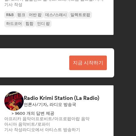
기사 작성
R&B
펑크
어반 팝
데스/스래시
일렉트로팝
하드코어
힙합
인디 팝
지금 시작하기
Radio Krimi Station (La Radio)
언론사/기자, 라디오 방송국
> 9600 개의 답변 제공
아프리카 음악
아프로비트/아프로팝
아랍 음악
아시아 음악
비트/로파이
기사 작성
라디오에서 아티스트 방송하기