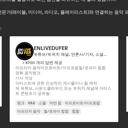
계 전문가(레이블, 미디어, 라디오, 플레이리스트)와 연결하는 음
가
ENLIVEDUFER
유튜브/트위치 채널, 언론사/기자, 소셜 미디어 인플루언서
> 8700 개의 답변 제공
아프리카 음악
아프로비트/아프로팝
칠/로파이 힙합
영화 음악
펑크
기사 작성
아티스트에 관한 인상적인 게시물이나 릴 제작
제 유튜브, 사운드클라우드 또는 트위치 채널에 아티스
트 콘텐츠가 공유됨
펑크
R&B
소울
어반 팝
아프로비트/아프로팝
아프리카 음악
칠/로파이 힙합
힙합