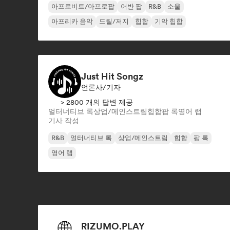
아프로비트/아프로팝
어반 팝
R&B
소울
아프리카 음악
드릴/저지
힙합
기악 힙합
Just Hit Songz
언론사/기자
> 2800 개의 답변 제공
얼터너티브 록
상업/메인스트림
힙합
팝 록
영어 랩
기사 작성
R&B
얼터너티브 록
상업/메인스트림
힙합
팝 록
영어 랩
RIZUMO.PLAY