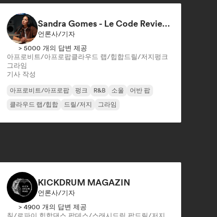
Sandra Gomes - Le Code Review & 1993initiales
언론사/기자
> 5000 개의 답변 제공
아프로비트/아프로팝
클라우드 랩/힙합
드릴/저지
펑크
그라임
기사 작성
아프로비트/아프로팝
펑크
R&B
소울
어반 팝
클라우드 랩/힙합
드릴/저지
그라임
KICKDRUM MAGAZIN
언론사/기자
> 4900 개의 답변 제공
칠/로파이 힙합
댄스 팝
데스/스래시
드림 팝
드릴/저지