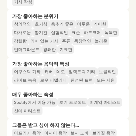
기사 작성
가장 좋아하는 분위기
창의적인
호기심
춤추기 좋은
어두운
기이한
다채로운
활기찬
실험적인
표준
하드코어
독특한
강렬함
의미 있는 가사
주류
독창적인
놀라운
언더그라운드
경쾌한
기묘한
가장 좋아하는 음악적 특성
어쿠스틱 기타
커버
데모
일렉트릭 기타
노골적인
라이브 녹음
로우 피델리티
완성된 트랙
모든 지원
매우 좋아하는 속성
Spotify에서 이용 가능
초기 프로젝트
미계약 아티스트
신예 아티스트
그들은 받고 싶어 하지 않는다...
아프리카 음악
아시아 음악
보사 노바
브라질 음악