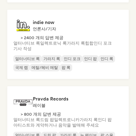
indie now
언론사/기자
> 2400 개의 답변 제공
얼터너티브 록
일렉트로닉 록
가라지 록
힙합
인디 포크
기사 작성
얼터너티브 록
가라지 록
인디 포크
인디 팝
인디 록
국제 랩
메탈/헤비 메탈
팝 록
Pravda Records
레이블
> 800 개의 답변 제공
얼터너티브 록
드림 팝
일렉트로니카
가라지 록
인디 팝
아티스트와 계약하거나 음악을 발매해 주세요
얼터너티브 록
드림 팝
가라지 록
뉴 웨이브
팝 소울