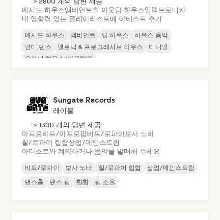
> 2800 개의 답변 제공
애시드 하우스
앰비언트
칠 아웃
딥 하우스
일렉트로니카
내 영향력 있는 플레이리스트에 아티스트 추가
애시드 하우스
앰비언트
딥 하우스
하우스 음악
인디 댄스
멜로딕 & 프로그레시브 하우스
미니멀
오가닉 하우스/다운템포
Sungate Records
레이블
> 1300 개의 답변 제공
아프로비트/아프로팝
비트/로파이
보사 노바
칠/로파이 힙합
상업/메인스트림
아티스트와 계약하거나 음악을 발매해 주세요
비트/로파이
보사 노바
칠/로파이 힙합
상업/메인스트림
댄스홀
댄스 팝
힙합
팝 소울