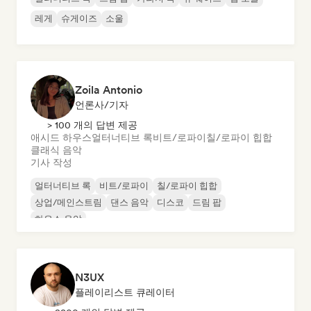
레게
슈게이즈
소울
Zoila Antonio
언론사/기자
> 100 개의 답변 제공
애시드 하우스
얼터너티브 록
비트/로파이
칠/로파이 힙합
클래식 음악
기사 작성
얼터너티브 록
비트/로파이
칠/로파이 힙합
상업/메인스트림
댄스 음악
디스코
드림 팝
하우스 음악
N3UX
플레이리스트 큐레이터