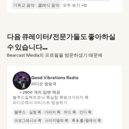
기독교 음악
클래식 음악
모두 보기 +12
다음 큐레이터/전문가들도 좋아하실
수 있습니다...
Bearcast Media의 프로필을 방문하셨기 때문에
Good Vibrations Radio
라디오 방송국
> 2900 개의 답변 제공
블루스
일렉트로닉 록
실험 록
펑크
가라지 록
라디오에서 아티스트 방송하기
블루스
실험 록
가라지 록
하드 록
인디 록
프로그레시브 록
사이키델릭 록
록 & 롤/클래식 록