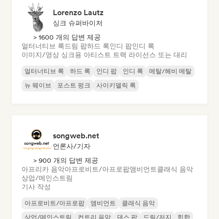
Lorenzo Lautz
싱크 슈퍼바이저
> 1600 개의 답변 제공
얼터너티브 록
드림 팝
하드 록
인디 팝
인디 록
이미지/영상 싱크용 아티스트 트랙 라이선스 또는 대리
얼터너티브 록
하드 록
인디 팝
인디 록
메탈/헤비 메탈
뉴 웨이브
포스트 펑크
사이키델릭 록
songweb.net
언론사/기자
> 900 개의 답변 제공
아프리카 음악
아프로비트/아프로팝
앰비언트
클래식 음악
상업/메인스트림
기사 작성
아프로비트/아프로팝
앰비언트
클래식 음악
상업/메인스트림
컨트리 음악
댄스 팝
드릴/저지
힙합