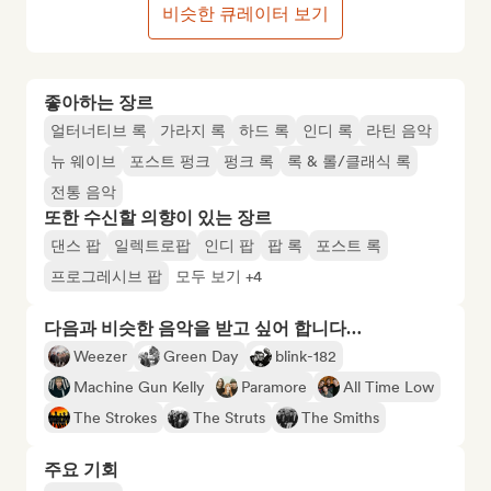
비슷한 큐레이터 보기
좋아하는 장르
얼터너티브 록
가라지 록
하드 록
인디 록
라틴 음악
뉴 웨이브
포스트 펑크
펑크 록
록 & 롤/클래식 록
전통 음악
또한 수신할 의향이 있는 장르
댄스 팝
일렉트로팝
인디 팝
팝 록
포스트 록
프로그레시브 팝
모두 보기 +4
다음과 비슷한 음악을 받고 싶어 합니다…
Weezer
Green Day
blink-182
Machine Gun Kelly
Paramore
All Time Low
The Strokes
The Struts
The Smiths
주요 기회