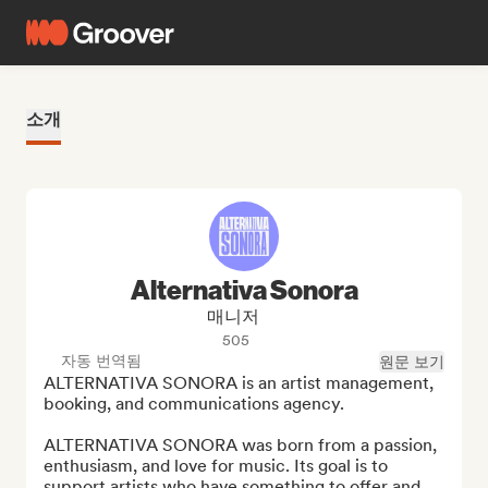
소개
Alternativa Sonora
매니저
505
자동 번역됨
원문 보기
ALTERNATIVA SONORA is an artist management, 
booking, and communications agency.

ALTERNATIVA SONORA was born from a passion, 
enthusiasm, and love for music. Its goal is to 
support artists who have something to offer and 