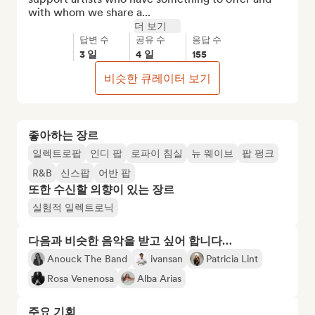
with whom we share a...
더 보기
답변 수
공유 수
응답 수
3 일
4 일
155
비슷한 큐레이터 보기
좋아하는 장르
일렉트로팝
인디 팝
로파이 침실
뉴 웨이브
팝 펑크
R&B
신스팝
어반 팝
또한 수신할 의향이 있는 장르
실험적 일렉트로닉
다음과 비슷한 음악을 받고 싶어 합니다…
Anouck The Band
ivansan
Patricia Lint
Rosa Venenosa
Alba Arias
주요 기회