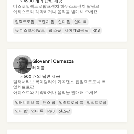
> 4900 개의 답변 제공
디스코
일렉트로팝
프렌치 하우스
프렌치 팝
펑크
아티스트와 계약하거나 음악을 발매해 주세요
일렉트로팝
프렌치 팝
인디 팝
인디 록
뉴 디스코/이탈로
팝 소울
사이키델릭 팝
R&B
Giovanni Carnazza
레이블
> 500 개의 답변 제공
얼터너티브 록
이탈리아 가곡
댄스 팝
일렉트로닉 록
일렉트로팝
아티스트와 계약하거나 음악을 발매해 주세요
얼터너티브 록
댄스 팝
일렉트로닉 록
일렉트로팝
인디 팝
인디 록
R&B
신스팝