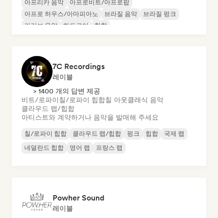
아프리카 음악
아프로비트/아프로팝
아프로 하우스/아마피아노
브라질 음악
브라질 펑크
카리브 음악
하드코어
힙합
7C Recordings
레이블
> 1400 개의 답변 제공
비트/로파이
칠/로파이 힙합
칠 아웃
클래식 음악
클라우드 랩/힙합
아티스트와 계약하거나 음악을 발매해 주세요
칠/로파이 힙합
클라우드 랩/힙합
펑크
힙합
국제 랩
네덜란드 힙합
영어 랩
프랑스 랩
Powher Sound
레이블