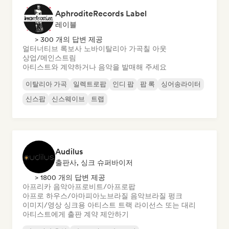
AphroditeRecords Label
레이블
> 300 개의 답변 제공
얼터너티브 록
보사 노바
이탈리아 가곡
칠 아웃
상업/메인스트림
아티스트와 계약하거나 음악을 발매해 주세요
이탈리아 가곡
일렉트로팝
인디 팝
팝 록
싱어송라이터
신스팝
신스웨이브
트랩
Audilus
출판사, 싱크 슈퍼바이저
> 1800 개의 답변 제공
아프리카 음악
아프로비트/아프로팝
아프로 하우스/아마피아노
브라질 음악
브라질 펑크
이미지/영상 싱크용 아티스트 트랙 라이선스 또는 대리
아티스트에게 출판 계약 제안하기