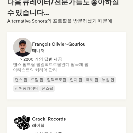
다음 큐레이터/전문가들도 좋아하실
수 있습니다...
Alternativa Sonora의 프로필을 방문하셨기 때문에
François Olivier-Gouriou
매니저
> 2200 개의 답변 제공
댄스 팝
드림 팝
일렉트로팝
인디 팝
국제 팝
아티스트의 커리어 관리
댄스 팝
드림 팝
일렉트로팝
인디 팝
국제 팝
누벨 씬
싱어송라이터
신스팝
Cracki Records
레이블