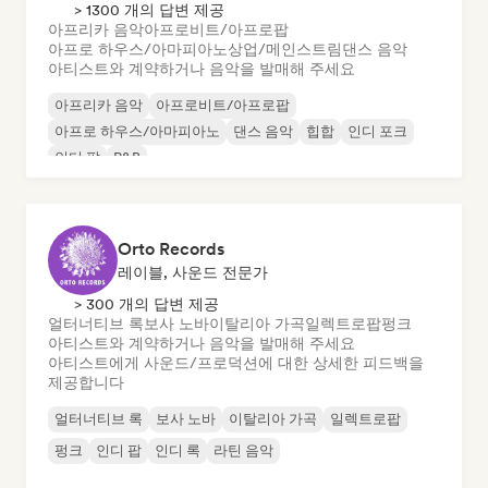
> 1300 개의 답변 제공
아프리카 음악
아프로비트/아프로팝
아프로 하우스/아마피아노
상업/메인스트림
댄스 음악
아티스트와 계약하거나 음악을 발매해 주세요
아프리카 음악
아프로비트/아프로팝
아프로 하우스/아마피아노
댄스 음악
힙합
인디 포크
인디 팝
R&B
Orto Records
레이블, 사운드 전문가
> 300 개의 답변 제공
얼터너티브 록
보사 노바
이탈리아 가곡
일렉트로팝
펑크
아티스트와 계약하거나 음악을 발매해 주세요
아티스트에게 사운드/프로덕션에 대한 상세한 피드백을
제공합니다
얼터너티브 록
보사 노바
이탈리아 가곡
일렉트로팝
펑크
인디 팝
인디 록
라틴 음악