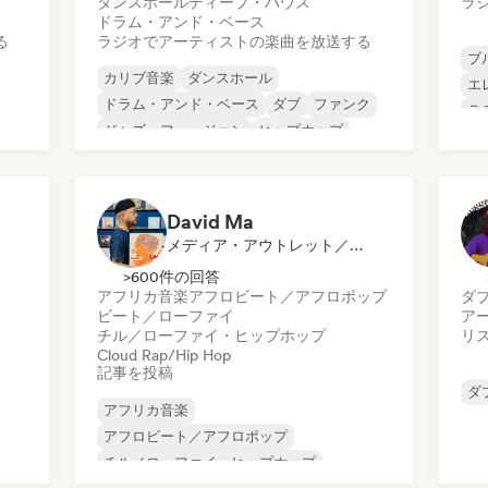
ダンスホール
ディープ・ハウス
ラ
ドラム・アンド・ベース
る
ラジオでアーティストの楽曲を放送する
ブ
カリブ音楽
ダンスホール
エ
ドラム・アンド・ベース
ダブ
ファンク
ラ
ジャズ・フュージョン
ヒップホップ
シ
ヒップホップ
David Ma
メディア・アウトレット／ジャーナリスト
>600件の回答
アフリカ音楽
アフロビート／アフロポップ
ダ
ビート／ローファイ
ア
チル／ローファイ・ヒップホップ
リ
Cloud Rap/Hip Hop
記事を投稿
ダ
アフリカ音楽
アフロビート／アフロポップ
チル／ローファイ・ヒップホップ