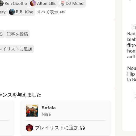
Ken Boothe
Alton Ellis
DJ Mehdi
ery
B.B. King
すべて表示 +12
Radi
る
記事を投稿
blab
filt
レイリストに追加
honn
auth
Nous
Hip
la B
ャンスを与えました
Sofala
Nilsa
プレイリストに追加