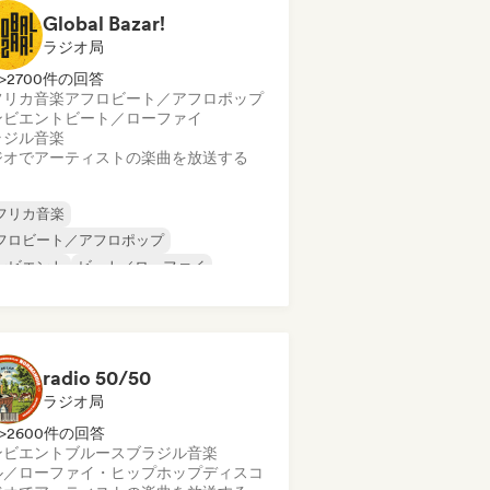
Global Bazar!
ラジオ局
>2700件の回答
フリカ音楽
アフロビート／アフロポップ
ンビエント
ビート／ローファイ
ラジル音楽
ジオでアーティストの楽曲を放送する
フリカ音楽
フロビート／アフロポップ
ンビエント
ビート／ローファイ
ャズ・フュージョン
ューチャー・ハウス
Grime
ップホップ
radio 50/50
ラジオ局
>2600件の回答
ンビエント
ブルース
ブラジル音楽
ル／ローファイ・ヒップホップ
ディスコ