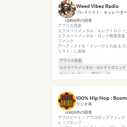
Weed Vibez Radio
プレイリスト・キュレータ
>3300件の回答
アフリカ音楽
エクスペリメンタル・エレクトロニッ
エクスペリメンタル・ロック
映画音楽
ファンク
アーティストを「インパクトのあるプ
リスト」に追加
アフリカ音楽
エクスペリメンタル・エレクトロニック
ファンク
Grime
英語ラップ
フレンチ・ラップ
R&B
レゲエ
ラジオ局
>2600件の回答
アフロビート／アフロポップ
ファンク
ヒップホップ