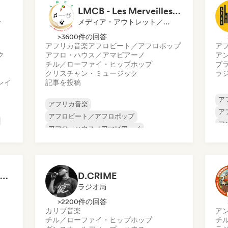
LMCB - Les Merveilles du Congo 🇨🇬
ー
メディア・アウトレット／ジャーナリスト
>3600件の回答
アフリカ音楽
アフロビート／アフロポップ
ア
ク
アフロ・ハウス／アマピアーノ
ア
チル／ローファイ・ヒップホップ
ブ
クリスチャン・ミュージック
ラ
レイ
記事を投稿
ア
アフリカ音楽
ア
アフロビート／アフロポップ
ア
アフロ・ハウス／アマピアーノ
ジ
チル／ローファイ・ヒップホップ
フ
ヒップホップ
ヒ
インターナショナル・ラップ
英語ラップ
100% Hip Hop : BoomBap, Trap, Afrobeats !
D.CRIME
フレンチ・ラップ
ラジオ局
>2200件の回答
カリブ音楽
ア
チル／ローファイ・ヒップホップ
チ