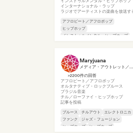
インストゥルメンタル・ヒップホップ
インターナショナル・ラップ
ラジオでアーティストの楽曲を放送す
アフロビート／アフロポップ
ヒップホップ
インストゥルメンタル・ヒップホップ
フレンチ・ラップ
ソウル
アーバン・ポップ
ファンク
インターナショナル・ラップ
Maryjuana
メディア・アウトレット／ジャーナリスト
>2200件の回答
アフロビート／アフロポップ
オルタナティブ・ロック
ブルース
ブラジル音楽
チル／ローファイ・ヒップホップ
記事を投稿
ブルース
チルアウト
エレクトロニカ
ファンク
ジャズ・フュージョン
ヒップホップ
ヒップホップ