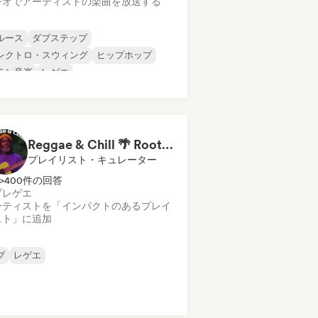
ジオでアーティストの楽曲を放送する
ルース
ダブステップ
レクトロ・スウィング
ヒップホップ
テン音楽
レゲエ
ンガーソングライター
ソウル
Reggae & Chill 🌴 Roots Reggae, Dancehall & Dub
プレイリスト・キュレーター
>400件の回答
ブ
レゲエ
ーティストを「インパクトのあるプレイ
スト」に追加
ブ
レゲエ