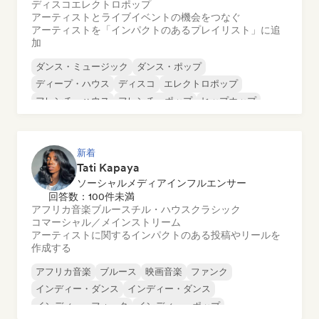
ディスコ
エレクトロポップ
アーティストとライブイベントの機会をつなぐ
アーティストを「インパクトのあるプレイリスト」に追
加
ダンス・ミュージック
ダンス・ポップ
ディープ・ハウス
ディスコ
エレクトロポップ
フレンチ・ハウス
フレンチ・ポップ
ヒップホップ
新着
Tati Kapaya
ソーシャルメディアインフルエンサー
回答数：100件未満
アフリカ音楽
ブルース
チル・ハウス
クラシック
コマーシャル／メインストリーム
アーティストに関するインパクトのある投稿やリールを
作成する
アフリカ音楽
ブルース
映画音楽
ファンク
インディー・ダンス
インディー・ダンス
インディー・フォーク
インディー・ポップ