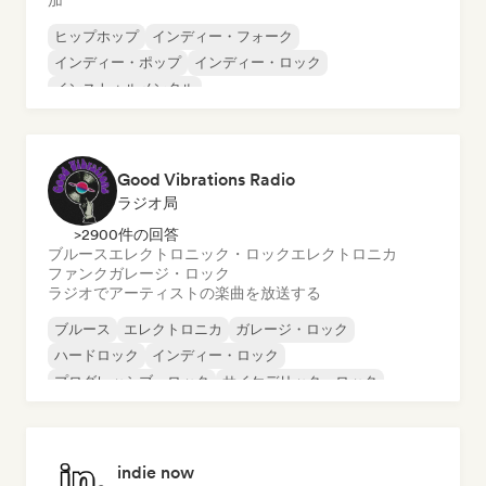
加
ヒップホップ
インディー・フォーク
インディー・ポップ
インディー・ロック
インストゥルメンタル
インストゥルメンタル・ヒップホップ
インターナショナル・ラップ
英語ラップ
Good Vibrations Radio
ラジオ局
>2900件の回答
ブルース
エレクトロニック・ロック
エレクトロニカ
ファンク
ガレージ・ロック
ラジオでアーティストの楽曲を放送する
ブルース
エレクトロニカ
ガレージ・ロック
ハードロック
インディー・ロック
プログレッシブ・ロック
サイケデリック・ロック
ロック・アンド・ロール／クラシック・ロック
indie now