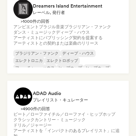
Dreamers Island Entertainment
レーベル, 発行者
>1000件の回答
アンビエント
ブラジル音楽
ブラジリアン・ファンク
ダンス・ミュージック
ディープ・ハウス
アーティストにパブリッシング契約を提案する
アーティストとの契約または楽曲のリリース
ブラジリアン・ファンク
ディープ・ハウス
エレクトロニカ
エレクトロポップ
フューチャー・ハウス
ヒップホップ
ヒップホップ
テックハウス
ADAD Audio
プレイリスト・キュレーター
>4900件の回答
ビート／ローファイ
チル／ローファイ・ヒップホップ
クラシック
カントリー・ミュージック
ドリル／ジャージー
アーティストを「インパクトのあるプレイリスト」に追