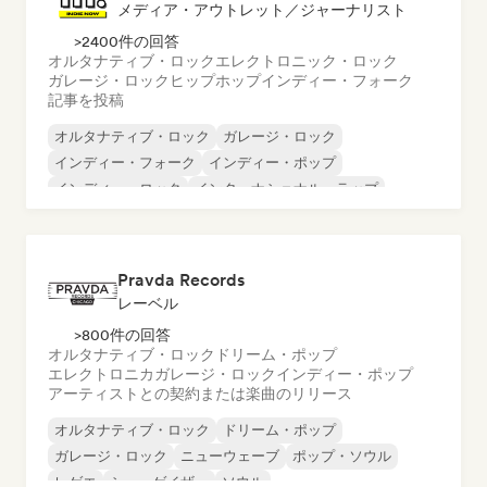
メディア・アウトレット／ジャーナリスト
>2400件の回答
オルタナティブ・ロック
エレクトロニック・ロック
ガレージ・ロック
ヒップホップ
インディー・フォーク
記事を投稿
オルタナティブ・ロック
ガレージ・ロック
インディー・フォーク
インディー・ポップ
インディー・ロック
インターナショナル・ラップ
メタル／ヘヴィメタル
ポップ・ロック
Pravda Records
レーベル
>800件の回答
オルタナティブ・ロック
ドリーム・ポップ
エレクトロニカ
ガレージ・ロック
インディー・ポップ
アーティストとの契約または楽曲のリリース
オルタナティブ・ロック
ドリーム・ポップ
ガレージ・ロック
ニューウェーブ
ポップ・ソウル
レゲエ
シューゲイザー
ソウル