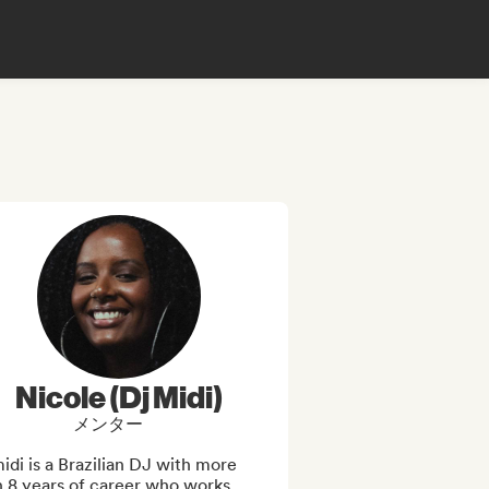
Nicole (Dj Midi)
メンター
idi is a Brazilian DJ with more 
 8 years of career who works 