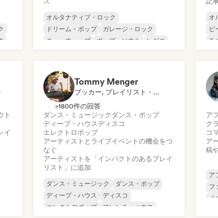
ス
記
オルタナティブ・ロック
オ
ク
ドリーム・ポップ
ガレージ・ロック
ビ
ク
ニューウェーブ
ポップ・ソウル
レゲエ
チ
シューゲイザー
ソウル
コ
ダ
ド
Tommy Menger
ー
ブッカー, プレイリスト・キュレーター
>1800件の回答
ウト
ダンス・ミュージック
ダンス・ポップ
ア
ディープ・ハウス
ディスコ
ク
レイ
エレクトロポップ
コ
アーティストとライブイベントの機会をつ
ア
なぐ
稿
アーティストを「インパクトのあるプレイ
リスト」に追加
ア
ダンス・ミュージック
ダンス・ポップ
フ
ディープ・ハウス
ディスコ
イ
エレクトロポップ
フレンチ・ハウス
イ