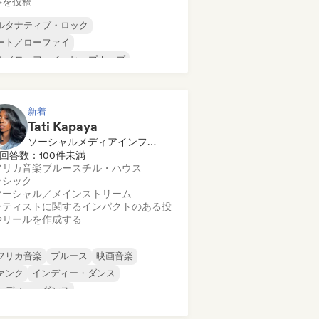
事を投稿
ルタナティブ・ロック
ート／ローファイ
ル／ローファイ・ヒップホップ
マーシャル／メインストリーム
ンス・ミュージック
ディスコ
リーム・ポップ
ヒップホップ
新着
Tati Kapaya
ソーシャルメディアインフルエンサー
回答数：100件未満
フリカ音楽
ブルース
チル・ハウス
ラシック
マーシャル／メインストリーム
ーティストに関するインパクトのある投
やリールを作成する
フリカ音楽
ブルース
映画音楽
ァンク
インディー・ダンス
ンディー・ダンス
ンディー・フォーク