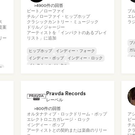
>4900件の回答
ビート／ローファイ
ブ
チル／ローファイ・ヒップホップ
エ
ス
クラシック
カントリー・ミュージック
ラ
提案
ドリル／ジャージー
アーティストを「インパクトのあるプレイ
リー
リスト」に追加
ブ
ガ
ヒップホップ
インディー・フォーク
イ
インディー・ポップ
インディー・ロック
プ
インストゥルメンタル
ス
サ
インストゥルメンタル・ヒップホップ
ロ
インターナショナル・ラップ
英語ラップ
ッ
Pravda Records
レーベル
>800件の回答
オルタナティブ・ロック
ドリーム・ポップ
ア
エレクトロニカ
ガレージ・ロック
ビ
インディー・ポップ
チ
アーティストとの契約または楽曲のリリー
ク