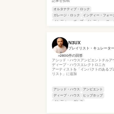
記事を投稿
オルタナティブ・ロック
ガレージ・ロック
インディー・フォー
インディー・ポップ
インディー・ロッ
インターナショナル・ラップ
メタル／ヘヴィメタル
ポップ・ロック
N3UX
プレイリスト・キュレータ
>2800件の回答
アシッド・ハウス
アンビエント
チルア
ディープ・ハウス
エレクトロニカ
アーティストを「インパクトのあるプ
リスト」に追加
アシッド・ハウス
アンビエント
ディープ・ハウス
ヒップホップ
インディー・ダンス
メロディック・プログレッシブ・ハウス
ミニマル