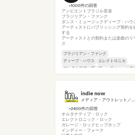
>1000件の回答
アンビエント
ブラジル音楽
ブラジリアン・ファンク
ダンス・ミュージック
ディープ・ハウ
アーティストにパブリッシング契約を
する
アーティストとの契約または楽曲のリ
ス
ブラジリアン・ファンク
ディープ・ハウス
エレクトロニカ
エレクトロポップ
フューチャー・ハウ
ヒップホップ
ヒップホップ
テックハウス
indie now
メディア・アウトレット／ジャーナリスト
>2400件の回答
オルタナティブ・ロック
エレクトロニック・ロック
ガレージ・ロック
ヒップホップ
インディー・フォーク