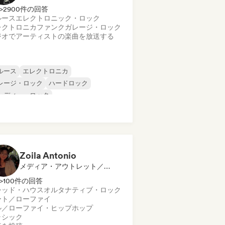
>2900件の回答
ルース
エレクトロニック・ロック
レクトロニカ
ファンク
ガレージ・ロック
ジオでアーティストの楽曲を放送する
ルース
エレクトロニカ
レージ・ロック
ハードロック
ンディー・ロック
ログレッシブ・ロック
イケデリック・ロック
ック・アンド・ロール／クラシック・ロ
ク
Zoila Antonio
メディア・アウトレット／ジャーナリスト
>100件の回答
シッド・ハウス
オルタナティブ・ロック
ート／ローファイ
ル／ローファイ・ヒップホップ
ラシック