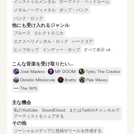
インストゥルメンタル
ローファイ・ベッドルーム
メタル／ヘヴィメタル
ポップ・パンク
パンク・ロック
他にも受け入れるジャンル
ブルース
エレクトロニカ
エクスペリメンタル・ロック
ハードコア
ヒップホップ
インディー・ポップ
すべて表示 +4
こんな音楽を受け取りたい…
José Madero
MF DOOM
Tyler, The Creator
División Minúscula
Bratty
Pale Waves
The 1975
主な機会
私のYouTube、SoundCloud、またはTwitchチャンネルで
アーティストをシェアする
その他
ソーシャルメディアに投稿やリールを作成する