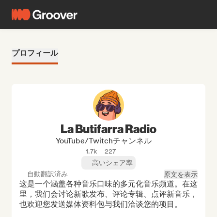
プロフィール
La Butifarra Radio
YouTube/Twitchチャンネル
1.7k
227
高いシェア率
自動翻訳済み
原文を表示
这是一个涵盖各种音乐口味的多元化音乐频道。在这
里，我们会讨论新歌发布、评论专辑、点评新音乐，
也欢迎您发送媒体资料包与我们洽谈您的项目。
