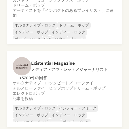
カントリー・ミュージック
ダンス・ポップ
ドリーム・ポップ
アーティストを「インパクトのあるプレイリスト」に追
加
オルタナティブ・ロック
ドリーム・ポップ
インディー・ポップ
インディー・ロック
ポップ・ロック
R&B
ソウル
ブルース
Existential Magazine
メディア・アウトレット／ジャーナリスト
>5700件の回答
オルタナティブ・ロック
ビート／ローファイ
チル／ローファイ・ヒップホップ
ドリーム・ポップ
エレクトロポップ
記事を投稿
オルタナティブ・ロック
インディー・フォーク
インディー・ポップ
インディー・ロック
ローファイ・ベッドルーム
ポップ・パンク
ポップ・ロック
シンガーソングライター