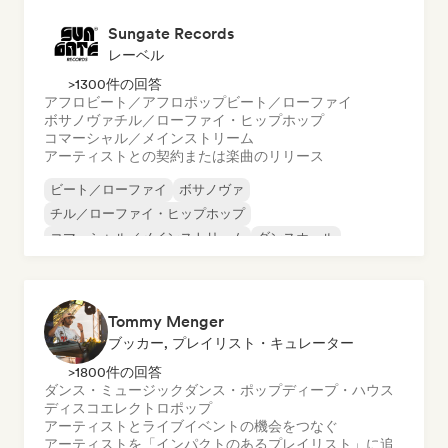
Sungate Records
レーベル
>1300件の回答
アフロビート／アフロポップ
ビート／ローファイ
ボサノヴァ
チル／ローファイ・ヒップホップ
コマーシャル／メインストリーム
アーティストとの契約または楽曲のリリース
ビート／ローファイ
ボサノヴァ
チル／ローファイ・ヒップホップ
コマーシャル／メインストリーム
ダンスホール
ダンス・ポップ
ヒップホップ
ポップ・ソウル
Tommy Menger
ブッカー, プレイリスト・キュレーター
>1800件の回答
ダンス・ミュージック
ダンス・ポップ
ディープ・ハウス
ディスコ
エレクトロポップ
アーティストとライブイベントの機会をつなぐ
アーティストを「インパクトのあるプレイリスト」に追