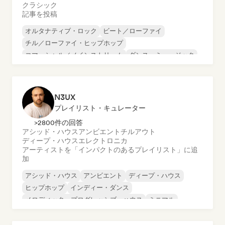
クラシック
記事を投稿
オルタナティブ・ロック
ビート／ローファイ
チル／ローファイ・ヒップホップ
コマーシャル／メインストリーム
ダンス・ミュージック
ディスコ
ドリーム・ポップ
ヒップホップ
N3UX
プレイリスト・キュレーター
>2800件の回答
アシッド・ハウス
アンビエント
チルアウト
ディープ・ハウス
エレクトロニカ
アーティストを「インパクトのあるプレイリスト」に追
加
アシッド・ハウス
アンビエント
ディープ・ハウス
ヒップホップ
インディー・ダンス
メロディック・プログレッシブ・ハウス
ミニマル
オルガニック・ハウス／ダウンテンポ