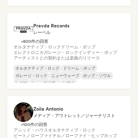
メタル／ヘヴィメタル
ポップ・ロック
Pravda Records
レーベル
>800件の回答
オルタナティブ・ロック
ドリーム・ポップ
エレクトロニカ
ガレージ・ロック
インディー・ポップ
アーティストとの契約または楽曲のリリース
オルタナティブ・ロック
ドリーム・ポップ
ガレージ・ロック
ニューウェーブ
ポップ・ソウル
レゲエ
シューゲイザー
ソウル
Zoila Antonio
メディア・アウトレット／ジャーナリスト
>100件の回答
アシッド・ハウス
オルタナティブ・ロック
ビート／ローファイ
チル／ローファイ・ヒップホップ