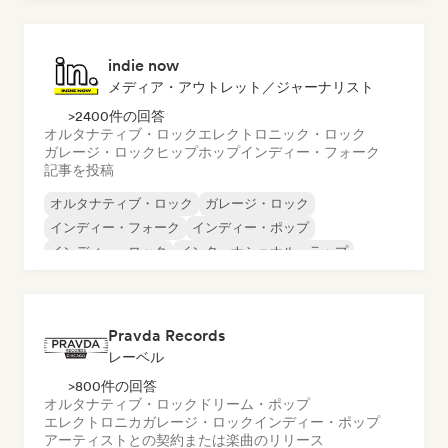
ロック・アンド・ロール／クラシック・ロック
indie now
メディア・アウトレット／ジャーナリスト
>2400件の回答
オルタナティブ・ロック
エレクトロニック・ロック
ガレージ・ロック
ヒップホップ
インディー・フォーク
記事を投稿
オルタナティブ・ロック
ガレージ・ロック
インディー・フォーク
インディー・ポップ
インディー・ロック
インターナショナル・ラップ
メタル／ヘヴィメタル
ポップ・ロック
Pravda Records
レーベル
>800件の回答
オルタナティブ・ロック
ドリーム・ポップ
エレクトロニカ
ガレージ・ロック
インディー・ポップ
アーティストとの契約または楽曲のリリース