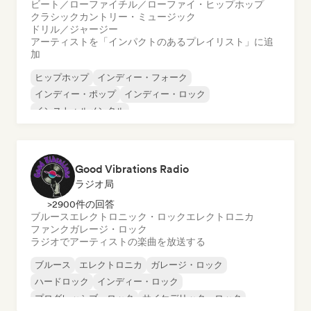
ビート／ローファイ
チル／ローファイ・ヒップホップ
クラシック
カントリー・ミュージック
ドリル／ジャージー
アーティストを「インパクトのあるプレイリスト」に追
加
ヒップホップ
インディー・フォーク
インディー・ポップ
インディー・ロック
インストゥルメンタル
インストゥルメンタル・ヒップホップ
インターナショナル・ラップ
英語ラップ
Good Vibrations Radio
ラジオ局
>2900件の回答
ブルース
エレクトロニック・ロック
エレクトロニカ
ファンク
ガレージ・ロック
ラジオでアーティストの楽曲を放送する
ブルース
エレクトロニカ
ガレージ・ロック
ハードロック
インディー・ロック
プログレッシブ・ロック
サイケデリック・ロック