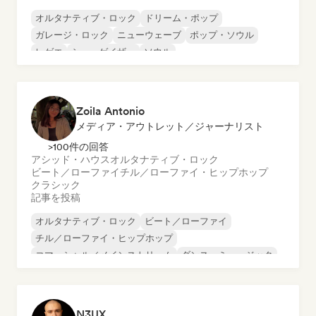
オルタナティブ・ロック
ドリーム・ポップ
ガレージ・ロック
ニューウェーブ
ポップ・ソウル
レゲエ
シューゲイザー
ソウル
Zoila Antonio
メディア・アウトレット／ジャーナリスト
>100件の回答
アシッド・ハウス
オルタナティブ・ロック
ビート／ローファイ
チル／ローファイ・ヒップホップ
クラシック
記事を投稿
オルタナティブ・ロック
ビート／ローファイ
チル／ローファイ・ヒップホップ
コマーシャル／メインストリーム
ダンス・ミュージック
ディスコ
ドリーム・ポップ
ヒップホップ
N3UX