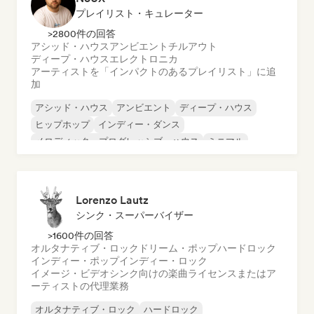
プレイリスト・キュレーター
>2800件の回答
アシッド・ハウス
アンビエント
チルアウト
ディープ・ハウス
エレクトロニカ
アーティストを「インパクトのあるプレイリスト」に追
加
アシッド・ハウス
アンビエント
ディープ・ハウス
ヒップホップ
インディー・ダンス
メロディック・プログレッシブ・ハウス
ミニマル
オルガニック・ハウス／ダウンテンポ
Lorenzo Lautz
シンク・スーパーバイザー
>1600件の回答
オルタナティブ・ロック
ドリーム・ポップ
ハードロック
インディー・ポップ
インディー・ロック
イメージ・ビデオシンク向けの楽曲ライセンスまたはア
ーティストの代理業務
オルタナティブ・ロック
ハードロック