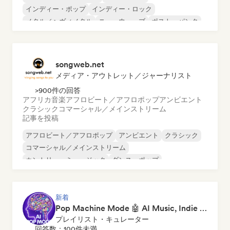
インディー・ポップ
インディー・ロック
メタル／ヘヴィメタル
ニューウェーブ
ポスト・パンク
サイケデリック・ロック
songweb.net
メディア・アウトレット／ジャーナリスト
>900件の回答
アフリカ音楽
アフロビート／アフロポップ
アンビエント
クラシック
コマーシャル／メインストリーム
記事を投稿
アフロビート／アフロポップ
アンビエント
クラシック
コマーシャル／メインストリーム
カントリー・ミュージック
ダンス・ポップ
ドリル／ジャージー
ヒップホップ
新着
Pop Machine Mode 🤖 AI Music, Indie Pop & Dream Pop
プレイリスト・キュレーター
回答数：100件未満