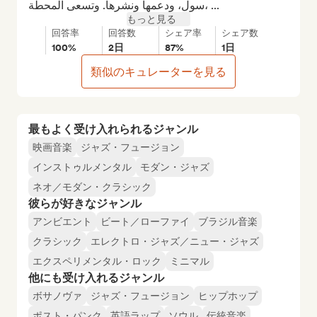
سول، ودعمها ونشرها. وتسعى المحطة، ...
もっと見る
回答率
回答数
シェア率
シェア数
100%
2日
87%
1日
類似のキュレーターを見る
最もよく受け入れられるジャンル
映画音楽
ジャズ・フュージョン
インストゥルメンタル
モダン・ジャズ
ネオ／モダン・クラシック
彼らが好きなジャンル
アンビエント
ビート／ローファイ
ブラジル音楽
クラシック
エレクトロ・ジャズ／ニュー・ジャズ
エクスペリメンタル・ロック
ミニマル
他にも受け入れるジャンル
ボサノヴァ
ジャズ・フュージョン
ヒップホップ
ポスト・パンク
英語ラップ
ソウル
伝統音楽