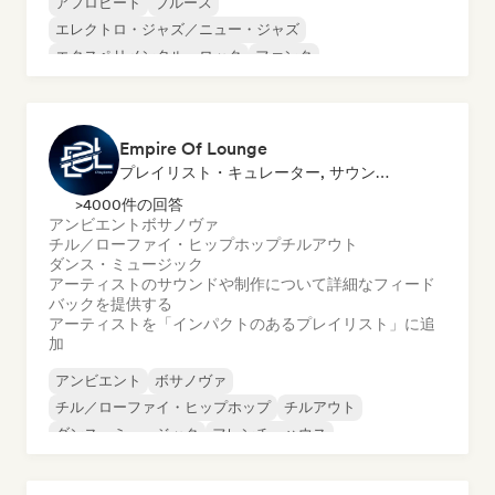
アフロビート
ブルース
エレクトロ・ジャズ／ニュー・ジャズ
エクスペリメンタル・ロック
ファンク
ジャズ・フュージョン
ゴスペル
ヒップホップ
Empire Of Lounge
プレイリスト・キュレーター, サウンドエキスパート
>4000件の回答
アンビエント
ボサノヴァ
チル／ローファイ・ヒップホップ
チルアウト
ダンス・ミュージック
アーティストのサウンドや制作について詳細なフィード
バックを提供する
アーティストを「インパクトのあるプレイリスト」に追
加
アンビエント
ボサノヴァ
チル／ローファイ・ヒップホップ
チルアウト
ダンス・ミュージック
フレンチ・ハウス
ジャズ・フュージョン
ヒップホップ