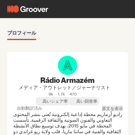
プロフィール
Rádio Armazém
メディア・アウトレット／ジャーナリスト
9k
1.7k
470
高いシェア率
高い回答率
自動翻訳済み
原文を表示
راديو أرمازيم محطة إذاعية إلكترونية تُعنى بنشر المحتوى 
التعاوني والفنون الصوتية والثقافة الرقمية. تأسست 
المحطة في مايو 2015، بهدف توسيع نطاق الأنشطة 
الثقافية والفنية في سانتا ماريا، قلب ولاية ريو غراندي دو 