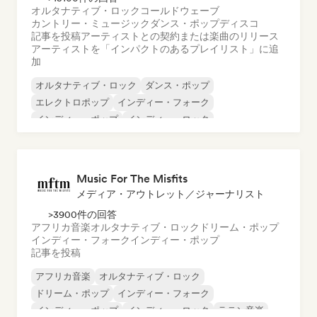
オルタナティブ・ロック
コールドウェーブ
カントリー・ミュージック
ダンス・ポップ
ディスコ
記事を投稿
アーティストとの契約または楽曲のリリース
アーティストを「インパクトのあるプレイリスト」に追
加
オルタナティブ・ロック
ダンス・ポップ
エレクトロポップ
インディー・フォーク
インディー・ポップ
インディー・ロック
ポップ・ロック
サイケデリック・ポップ
Music For The Misfits
メディア・アウトレット／ジャーナリスト
>3900件の回答
アフリカ音楽
オルタナティブ・ロック
ドリーム・ポップ
インディー・フォーク
インディー・ポップ
記事を投稿
アフリカ音楽
オルタナティブ・ロック
ドリーム・ポップ
インディー・フォーク
インディー・ポップ
インディー・ロック
ラテン音楽