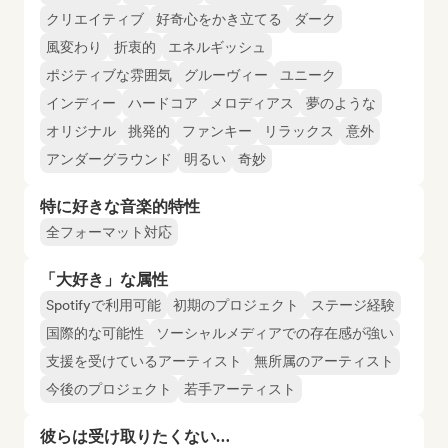
クリエイティブ
好奇心をかき立てる
ダーク
風変わり
折衷的
エネルギッシュ
ポジティブな雰囲気
グルーヴィー
ユニーク
インディー
ハードコア
メロディアス
夢のような
オリジナル
挑発的
ファンキー
リラックス
意外
アンダーグラウンド
明るい
奇妙
特に好きな音楽的特性
全フォーマット対応
「大好き」な属性
Spotifyで利用可能
初期のプロジェクト
ステージ経験
国際的な可能性
ソーシャルメディアでの存在感が強い
支援を受けているアーティスト
無所属のアーティスト
今後のプロジェクト
若手アーティスト
彼らは受け取りたくない…