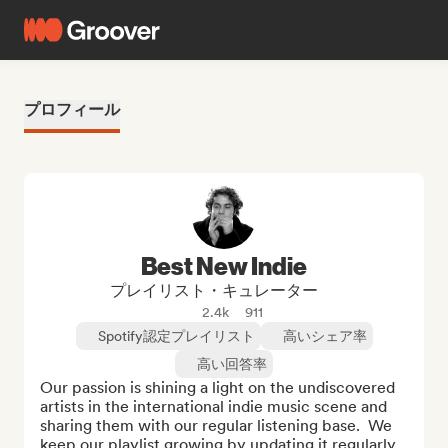
プロフィール
Best New Indie
プレイリスト・キュレーター
2.4k
911
Spotify認定プレイリスト
高いシェア率
高い回答率
Our passion is shining a light on the undiscovered 
artists in the international indie music scene and 
sharing them with our regular listening base.  We 
keep our playlist growing by updating it regularly 