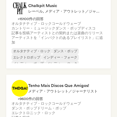
Chalkpit Music
レーベル, メディア・アウトレット／ジャーナリスト, プレイリスト・キュレーター
>15100件の回答
オルタナティブ・ロック
コールドウェーブ
カントリー・ミュージック
ダンス・ポップ
ディスコ
記事を投稿
アーティストとの契約または楽曲のリリース
アーティストを「インパクトのあるプレイリスト」に追
加
オルタナティブ・ロック
ダンス・ポップ
エレクトロポップ
インディー・フォーク
インディー・ポップ
インディー・ロック
ポップ・ロック
サイケデリック・ポップ
Tenho Mais Discos Que Amigos!
メディア・アウトレット／ジャーナリスト
>9600件の回答
オルタナティブ・ロック
コールドウェーブ
ダンス・ポップ
ドリーム・ポップ
エレクトロニック・ロック