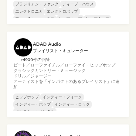
ブラジリアン・ファンク
ディープ・ハウス
エレクトロニカ
エレクトロポップ
フューチャー・ハウス
ヒップホップ
ヒップホップ
テックハウス
ADAD Audio
プレイリスト・キュレーター
>4900件の回答
ビート／ローファイ
チル／ローファイ・ヒップホップ
クラシック
カントリー・ミュージック
ドリル／ジャージー
アーティストを「インパクトのあるプレイリスト」に追
加
ヒップホップ
インディー・フォーク
インディー・ポップ
インディー・ロック
インストゥルメンタル
インストゥルメンタル・ヒップホップ
インターナショナル・ラップ
英語ラップ