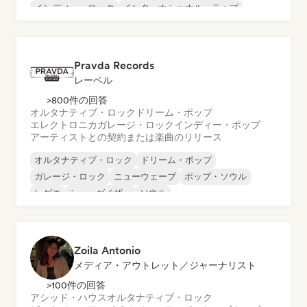
インディー・ロック
インターナショナル・ラップ
メタル／ヘヴィメタル
ポップ・ロック
Pravda Records
レーベル
>800件の回答
オルタナティブ・ロック
ドリーム・ポップ
エレクトロニカ
ガレージ・ロック
インディー・ポップ
アーティストとの契約または楽曲のリリース
オルタナティブ・ロック
ドリーム・ポップ
ガレージ・ロック
ニューウェーブ
ポップ・ソウル
レゲエ
シューゲイザー
ソウル
Zoila Antonio
メディア・アウトレット／ジャーナリスト
>100件の回答
アシッド・ハウス
オルタナティブ・ロック