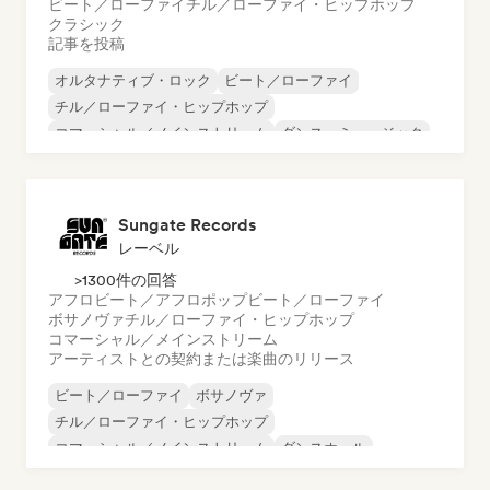
ビート／ローファイ
チル／ローファイ・ヒップホップ
クラシック
記事を投稿
オルタナティブ・ロック
ビート／ローファイ
チル／ローファイ・ヒップホップ
コマーシャル／メインストリーム
ダンス・ミュージック
ディスコ
ドリーム・ポップ
ヒップホップ
Sungate Records
レーベル
>1300件の回答
アフロビート／アフロポップ
ビート／ローファイ
ボサノヴァ
チル／ローファイ・ヒップホップ
コマーシャル／メインストリーム
アーティストとの契約または楽曲のリリース
ビート／ローファイ
ボサノヴァ
チル／ローファイ・ヒップホップ
コマーシャル／メインストリーム
ダンスホール
ダンス・ポップ
ヒップホップ
ポップ・ソウル