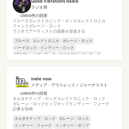
Good Vibrations Radio
ラジオ局
>2900件の回答
ブルース
エレクトロニック・ロック
エレクトロニカ
ファンク
ガレージ・ロック
ラジオでアーティストの楽曲を放送する
ブルース
エレクトロニカ
ガレージ・ロック
ハードロック
インディー・ロック
プログレッシブ・ロック
サイケデリック・ロック
ロック・アンド・ロール／クラシック・ロック
indie now
メディア・アウトレット／ジャーナリスト
>2400件の回答
オルタナティブ・ロック
エレクトロニック・ロック
ガレージ・ロック
ヒップホップ
インディー・フォーク
記事を投稿
オルタナティブ・ロック
ガレージ・ロック
インディー・フォーク
インディー・ポップ