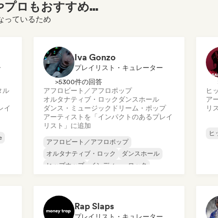
プロもおすすめ...
になっているため
Iva Gonzo
ー
プレイリスト・キュレーター
>5300件の回答
タル
アフロビート／アフロポップ
ヒ
オルタナティブ・ロック
ダンスホール
ア
レイ
ダンス・ミュージック
ドリーム・ポップ
リ
アーティストを「インパクトのあるプレイ
リスト」に追加
ヒ
e
アフロビート／アフロポップ
オルタナティブ・ロック
ダンスホール
ヒップホップ
インディー・ロック
ラテン・ポップ
メタル／ヘヴィメタル
ファンク
Rap Slaps
プレイリスト・キュレーター