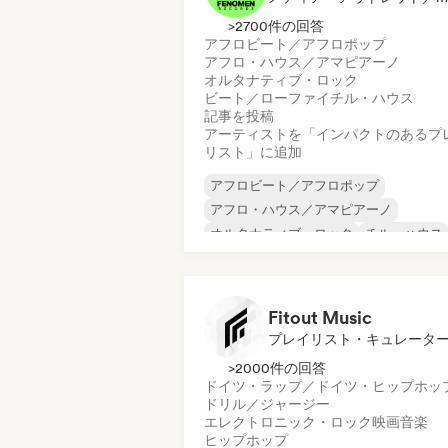
>2700件の回答
アフロビート／アフロポップ
アフロ・ハウス／アマピアーノ
オルタナティブ・ロック
ビート／ローファイ
チル・ハウス
記事を投稿
アーティストを「インパクトのあるプ
リスト」に追加
アフロビート／アフロポップ
アフロ・ハウス／アマピアーノ
オルタナティブ・ロック
チル・ハウス
コマーシャル／メインストリーム
ダンスホール
ドリル／ジャージー
ヒップホップ
Fitout Music
プレイリスト・キュレータ
>2000件の回答
ドイツ・ラップ／ドイツ・ヒップホッ
ドリル／ジャージー
エレクトロニック・ロック
映画音楽
ヒップホップ