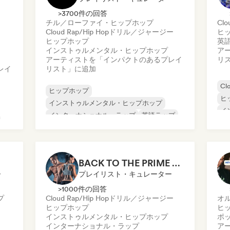
>3700件の回答
チル／ローファイ・ヒップホップ
Clo
Cloud Rap/Hip Hop
ドリル／ジャージー
ヒ
ヒップホップ
英
インストゥルメンタル・ヒップホップ
ア
アーティストを「インパクトのあるプレイ
リ
レイ
リスト」に追加
Cl
ヒップホップ
ヒ
インストゥルメンタル・ヒップホップ
イ
インターナショナル・ラップ
英語ラップ
Tr
Trap
チル／ローファイ・ヒップホップ
Cloud Rap/Hip Hop
ドリル／ジャージー
BACK TO THE PRIME 🔱🔥 Workout Motivation Playlist
ー
プレイリスト・キュレーター
>1000件の回答
プ
Cloud Rap/Hip Hop
ドリル／ジャージー
オ
ヒップホップ
ヒ
インストゥルメンタル・ヒップホップ
ポ
インターナショナル・ラップ
ア