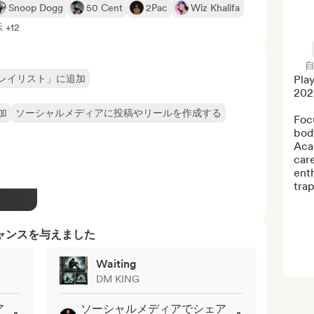
Snoop Dogg
50 Cent
2Pac
Wiz Khalifa
+12
レイリスト」に追加
Play
202
加
ソーシャルメディアに投稿やリールを作成する
Focu
body
Acad
care
enth
trap
ャンスを与えました
Waiting
DM KING
ア
ソーシャルメディアでシェア