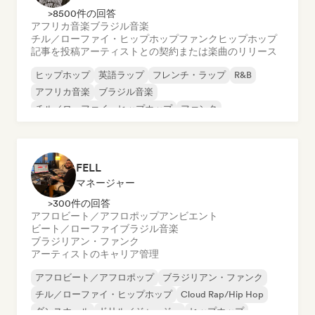
>8500件の回答
アフリカ音楽
ブラジル音楽
チル／ローファイ・ヒップホップ
ファンク
ヒップホップ
記事を投稿
アーティストとの契約または楽曲のリリース
ヒップホップ
英語ラップ
フレンチ・ラップ
R&B
アフリカ音楽
ブラジル音楽
チル／ローファイ・ヒップホップ
ファンク
FELL
マネージャー
>300件の回答
アフロビート／アフロポップ
アンビエント
ビート／ローファイ
ブラジル音楽
ブラジリアン・ファンク
アーティストのキャリア管理
アフロビート／アフロポップ
ブラジリアン・ファンク
チル／ローファイ・ヒップホップ
Cloud Rap/Hip Hop
ダンスホール
ドリル／ジャージー
ヒップホップ