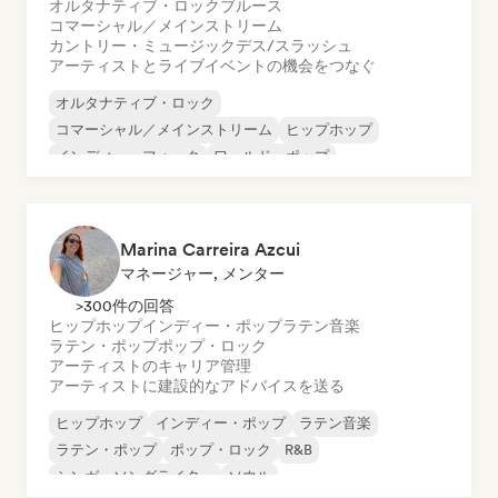
オルタナティブ・ロック
ブルース
コマーシャル／メインストリーム
カントリー・ミュージック
デス/スラッシュ
アーティストとライブイベントの機会をつなぐ
オルタナティブ・ロック
コマーシャル／メインストリーム
ヒップホップ
インディー・フォーク
ワールド・ポップ
インターナショナル・ラップ
モダン・ジャズ
R&B
Marina Carreira Azcui
マネージャー, メンター
>300件の回答
ヒップホップ
インディー・ポップ
ラテン音楽
ラテン・ポップ
ポップ・ロック
アーティストのキャリア管理
アーティストに建設的なアドバイスを送る
ヒップホップ
インディー・ポップ
ラテン音楽
ラテン・ポップ
ポップ・ロック
R&B
シンガーソングライター
ソウル