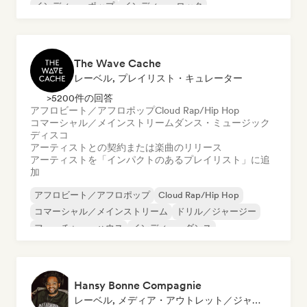
インディー・ポップ
インディー・ロック
ワールド・ポップ
The Wave Cache
レーベル, プレイリスト・キュレーター
>5200件の回答
アフロビート／アフロポップ
Cloud Rap/Hip Hop
コマーシャル／メインストリーム
ダンス・ミュージック
ディスコ
アーティストとの契約または楽曲のリリース
アーティストを「インパクトのあるプレイリスト」に追
加
アフロビート／アフロポップ
Cloud Rap/Hip Hop
コマーシャル／メインストリーム
ドリル／ジャージー
フューチャー・ハウス
インディー・ダンス
ワールド・ポップ
ラテン・ポップ
Hansy Bonne Compagnie
レーベル, メディア・アウトレット／ジャーナリスト