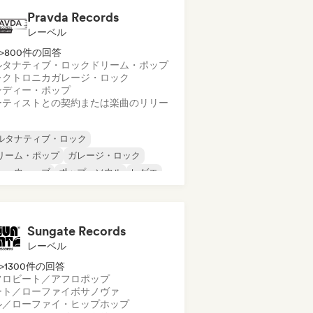
Pravda Records
レーベル
>800件の回答
ルタナティブ・ロック
ドリーム・ポップ
レクトロニカ
ガレージ・ロック
ンディー・ポップ
ーティストとの契約または楽曲のリリー
ルタナティブ・ロック
リーム・ポップ
ガレージ・ロック
ューウェーブ
ポップ・ソウル
レゲエ
ューゲイザー
ソウル
Sungate Records
レーベル
>1300件の回答
フロビート／アフロポップ
ート／ローファイ
ボサノヴァ
ル／ローファイ・ヒップホップ