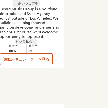
高いシェア率
 Beard Music Group is a boutique 
inistration and Sync Agency 
d just outside of Los Angeles. We 
building a catalog focused 
marily on developing and emerging 
l talent. Of course we'd welcome 
opportunity to represent L...
もっと見る
回答率
回答数
88%
61
類似のキュレーターを見る