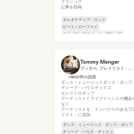
クラシック
記事を投稿
オルタナティブ・ロック
ビート／ローファイ
チル／ローファイ・ヒップホップ
コマーシャル／メインストリーム
ダンス・ミュージック
ディスコ
ドリーム・ポップ
ヒップホップ
Tommy Menger
ブッカー, プレイリスト・キュレーター
>1800件の回答
ダンス・ミュージック
ダンス・ポップ
ディープ・ハウス
ディスコ
エレクトロポップ
アーティストとライブイベントの機会
なぐ
アーティストを「インパクトのあるプ
リスト」に追加
ダンス・ミュージック
ダンス・ポップ
ディープ・ハウス
ディスコ