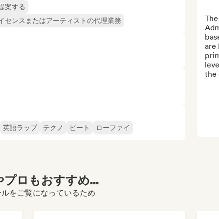
提案する
The
イセンスまたはアーティストの代理業務
Adm
base
are 
pri
leve
the 
英語ラップ
テクノ
ビート
ローファイ
プロもおすすめ...
プロフィールをご覧になっているため