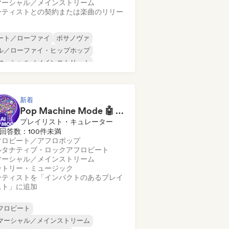
マーシャル／メインストリーム
ーティストとの契約または楽曲のリリー
ート／ローファイ
ボサノヴァ
ル／ローファイ・ヒップホップ
マーシャル／メインストリーム
ンスホール
ダンス・ポップ
ップホップ
ポップ・ソウル
新着
Pop Machine Mode 🤖 AI Music, Indie Pop & Dream Pop
プレイリスト・キュレーター
回答数：100件未満
フロビート／アフロポップ
ルタナティブ・ロック
アフロビート
マーシャル／メインストリーム
ントリー・ミュージック
ーティストを「インパクトのあるプレイ
スト」に追加
フロビート
マーシャル／メインストリーム