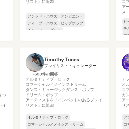
リスト」に追加
コ
ア
ス
アシッド・ハウス
アンビエント
ビ
ディープ・ハウス
ヒップホップ
チ
インディー・ダンス
コ
メロディック・プログレッシブ・ハウス
ダ
ミニマル
ヒ
オルガニック・ハウス／ダウンテンポ
Timothy Tunes
プレイリスト・キュレーター
>300件の回答
オルタナティブ・ロック
ア
コマーシャル／メインストリーム
オ
ダンス・ミュージック
ダンス・ポップ
コ
をつ
ドリーム・ポップ
カ
アーティストを「インパクトのあるプレイ
ア
レイ
リスト」に追加
リ
オルタナティブ・ロック
ア
コマーシャル／メインストリーム
コ