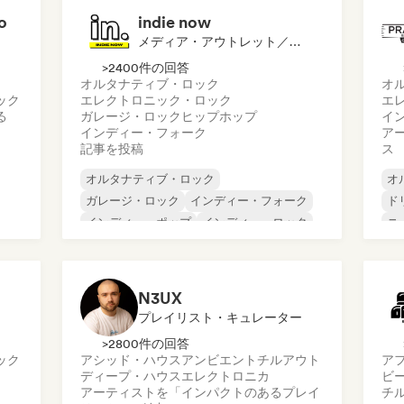
o
indie now
メディア・アウトレット／ジャーナリスト
>2400件の回答
オルタナティブ・ロック
オ
ック
エレクトロニック・ロック
エ
る
ガレージ・ロック
ヒップホップ
イ
インディー・フォーク
ア
記事を投稿
ス
オルタナティブ・ロック
オ
ガレージ・ロック
インディー・フォーク
ド
インディー・ポップ
インディー・ロック
ニ
インターナショナル・ラップ
シ
メタル／ヘヴィメタル
ポップ・ロック
ロ
N3UX
プレイリスト・キュレーター
>2800件の回答
ック
アシッド・ハウス
アンビエント
チルアウト
ア
ディープ・ハウス
エレクトロニカ
ビ
アーティストを「インパクトのあるプレイ
チ