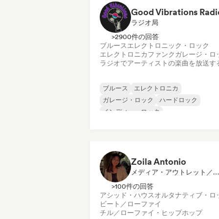
Good Vibrations Radi
ラジオ局
>2900件の回答
ブルース
エレクトロニック・ロック
エレクトロニカ
ファンク
ガレージ・ロ
ラジオでアーティストの楽曲を放送す
ブルース
エレクトロニカ
ガレージ・ロック
ハードロック
インディー・ロック
プログレッシブ・ロック
サイケデリック・ロック
ロック・アンド・ロール／クラシック・
ック
Zoila Antonio
メディア・アウトレット／ジャーナリスト
>100件の回答
アシッド・ハウス
オルタナティブ・ロ
ビート／ローファイ
チル／ローファイ・ヒップホップ