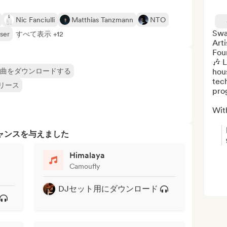
Nic Fanciulli
Matthias Tanzmann
NTO
Swa
ser
すべて表示 +12
Arti
Fou
🎶 L
楽曲をダウンロードする
hous
tech
リース
pro
With
ャンスを与えました
Himalaya
Camoufly
DJセット用にダウンロード