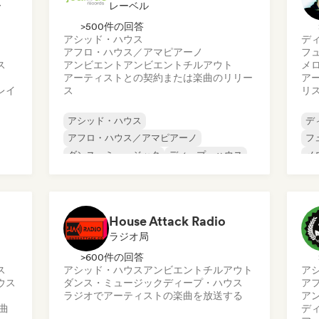
ー
レーベル
>500件の回答
アシッド・ハウス
デ
アフロ・ハウス／アマピアーノ
フ
ス
アンビエント
アンビエント
チルアウト
メ
アーティストとの契約または楽曲のリリー
ア
レイ
ス
リ
アシッド・ハウス
デ
アフロ・ハウス／アマピアーノ
フ
ダンス・ミュージック
ディープ・ハウス
メ
フレンチ・ハウス
ヒップホップ
オ
メロディック・プログレッシブ・ハウス
テ
テックハウス
House Attack Radio
ラジオ局
>600件の回答
ス
アシッド・ハウス
アンビエント
チルアウト
ア
ウス
ダンス・ミュージック
ディープ・ハウス
ア
ラジオでアーティストの楽曲を放送する
ア
曲
デ