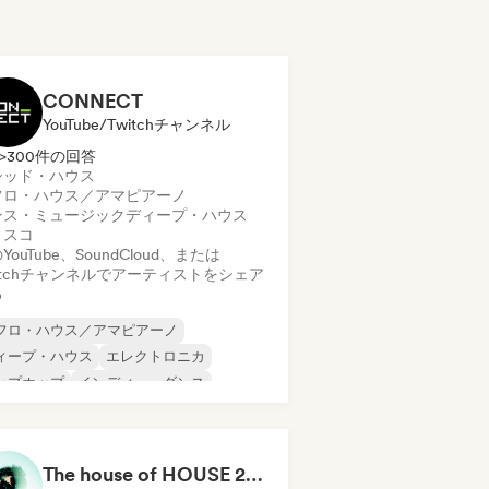
CONNECT
YouTube/Twitchチャンネル
>300件の回答
シッド・ハウス
フロ・ハウス／アマピアーノ
ンス・ミュージック
ディープ・ハウス
ィスコ
YouTube、SoundCloud、または
itchチャンネルでアーティストをシェア
る
フロ・ハウス／アマピアーノ
ィープ・ハウス
エレクトロニカ
ップホップ
インディー・ダンス
ロディック・プログレッシブ・ハウス
ニマル
ルガニック・ハウス／ダウンテンポ
The house of HOUSE 2026 🏠 (by J.Rooms)