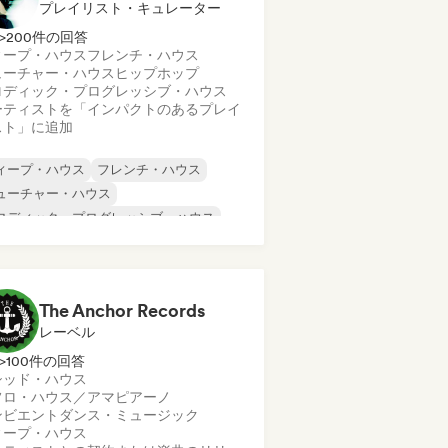
プレイリスト・キュレーター
>200件の回答
ィープ・ハウス
フレンチ・ハウス
ューチャー・ハウス
ヒップホップ
ロディック・プログレッシブ・ハウス
ーティストを「インパクトのあるプレイ
スト」に追加
ィープ・ハウス
フレンチ・ハウス
ューチャー・ハウス
ロディック・プログレッシブ・ハウス
ルガニック・ハウス／ダウンテンポ
ックハウス
ヒップホップ
The Anchor Records
レーベル
>100件の回答
シッド・ハウス
フロ・ハウス／アマピアーノ
ンビエント
ダンス・ミュージック
ィープ・ハウス