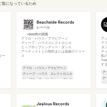
ルをご覧になっているため
Beachside Records
レーベル
>500件の回答
アフロ・ハウス／アマピアーノ
ア
ディープ・ハウス
エレクトロニカ
ア
ヒップホップ
インディー・ダンス
ダ
アーティストとの契約または楽曲のリリー
デ
リー
ス
私の
Tw
す
アフロ・ハウス／アマピアーノ
ア
ディープ・ハウス
エレクトロニカ
デ
ヒップホップ
インディー・ダンス
ヒ
メロディック・プログレッシブ・ハウス
メ
メタリック・ポップ
ミ
オルガニック・ハウス／ダウンテンポ
オ
Jealous Records