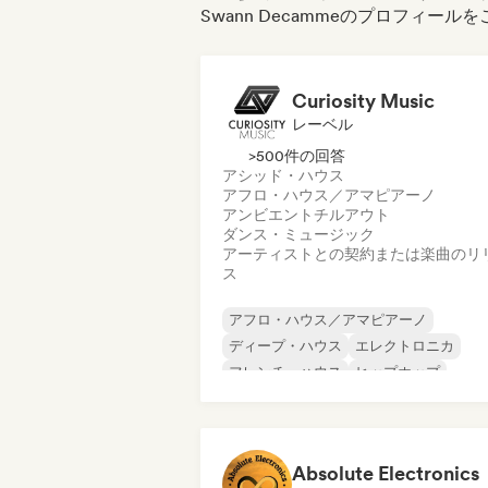
Swann Decammeのプロフィー
Curiosity Music
レーベル
>500件の回答
アシッド・ハウス
アフロ・ハウス／アマピアーノ
アンビエント
チルアウト
ダンス・ミュージック
アーティストとの契約または楽曲のリ
ス
アフロ・ハウス／アマピアーノ
ディープ・ハウス
エレクトロニカ
フレンチ・ハウス
ヒップホップ
メロディック・プログレッシブ・ハウス
ミニマル
オルガニック・ハウス／ダウンテンポ
Absolute Electronics