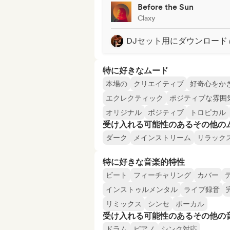
Before the Sun
Claxy
DJセット用にダウンロード
特に好きなムード
本場の
クリエイティブ
好奇心をか
エクレクティック
ポジティブな雰囲
オリジナル
ポジティブ
トロピカル
受け入れる可能性のあるその他の
ダーク
メインストリーム
リラック
特に好きな音楽的特性
ビート
フィーチャリング
カバー
インストゥルメンタル
ライブ録音
リミックス
シンセ
ボーカル
受け入れる可能性のあるその他の
ドラム
ピアノ
シンク対応