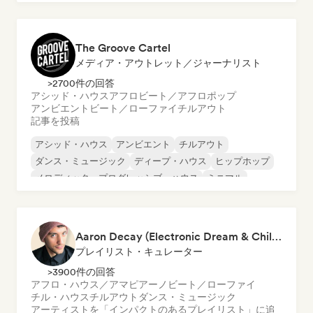
メロディック・プログレッシブ・ハウス
テクノ
The Groove Cartel
メディア・アウトレット／ジャーナリスト
>2700件の回答
アシッド・ハウス
アフロビート／アフロポップ
アンビエント
ビート／ローファイ
チルアウト
記事を投稿
アシッド・ハウス
アンビエント
チルアウト
ダンス・ミュージック
ディープ・ハウス
ヒップホップ
メロディック・プログレッシブ・ハウス
ミニマル
Aaron Decay (Electronic Dream & Chill Electronic Dream playlists)
プレイリスト・キュレーター
>3900件の回答
アフロ・ハウス／アマピアーノ
ビート／ローファイ
チル・ハウス
チルアウト
ダンス・ミュージック
アーティストを「インパクトのあるプレイリスト」に追