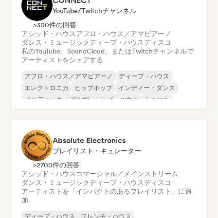
CONNECT
YouTube/Twitchチャンネル
>300件の回答
アシッド・ハウス
アフロ・ハウス／アマピアーノ
ダンス・ミュージック
ディープ・ハウス
ディスコ
私のYouTube、SoundCloud、またはTwitchチャンネルで
アーティストをシェアする
アフロ・ハウス／アマピアーノ
ディープ・ハウス
エレクトロニカ
ヒップホップ
インディー・ダンス
メロディック・プログレッシブ・ハウス
ミニマル
オルガニック・ハウス／ダウンテンポ
Absolute Electronics
プレイリスト・キュレーター
>2700件の回答
アシッド・ハウス
コマーシャル／メインストリーム
ダンス・ミュージック
ディープ・ハウス
ディスコ
アーティストを「インパクトのあるプレイリスト」に追
加
ディープ・ハウス
フレンチ・ハウス