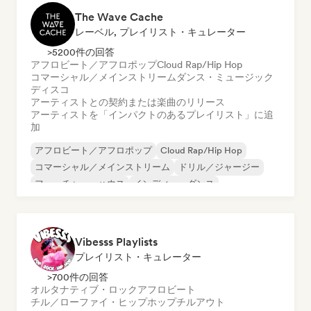
The Wave Cache
レーベル, プレイリスト・キュレーター
>5200件の回答
アフロビート／アフロポップ
Cloud Rap/Hip Hop
コマーシャル／メインストリーム
ダンス・ミュージック
ディスコ
アーティストとの契約または楽曲のリリース
アーティストを「インパクトのあるプレイリスト」に追
加
アフロビート／アフロポップ
Cloud Rap/Hip Hop
コマーシャル／メインストリーム
ドリル／ジャージー
フューチャー・ハウス
インディー・ダンス
ワールド・ポップ
ラテン・ポップ
Vibesss Playlists
プレイリスト・キュレーター
>700件の回答
オルタナティブ・ロック
アフロビート
チル／ローファイ・ヒップホップ
チルアウト