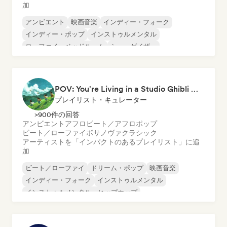
加
アンビエント
映画音楽
インディー・フォーク
インディー・ポップ
インストゥルメンタル
ローファイ・ベッドルーム
シューゲイザー
ソロ・ピアノ
POV: You're Living in a Studio Ghibli Movie 🌱 Neo-Classical Piano & Dream Pop
プレイリスト・キュレーター
>900件の回答
アンビエント
アフロビート／アフロポップ
ビート／ローファイ
ボサノヴァ
クラシック
アーティストを「インパクトのあるプレイリスト」に追
加
ビート／ローファイ
ドリーム・ポップ
映画音楽
インディー・フォーク
インストゥルメンタル
インストゥルメンタル・ヒップホップ
ローファイ・ベッドルーム
ネオ／モダン・クラシック