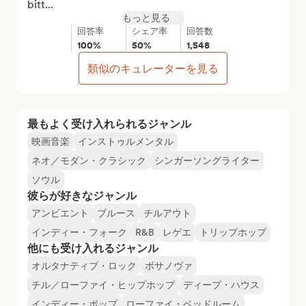
bitt...
もっと見る
回答率
シェア率
回答数
100%
50%
1,548
類似のキュレーターを見る
最もよく受け入れられるジャンル
映画音楽
インストゥルメンタル
ネオ／モダン・クラシック
シンガーソングライター
ソウル
彼らが好きなジャンル
アンビエント
ブルース
チルアウト
インディー・フォーク
R&B
レゲエ
トリップホップ
他にも受け入れるジャンル
オルタナティブ・ロック
ボサノヴァ
チル／ローファイ・ヒップホップ
ディープ・ハウス
インディー・ポップ
ローファイ・ベッドルーム