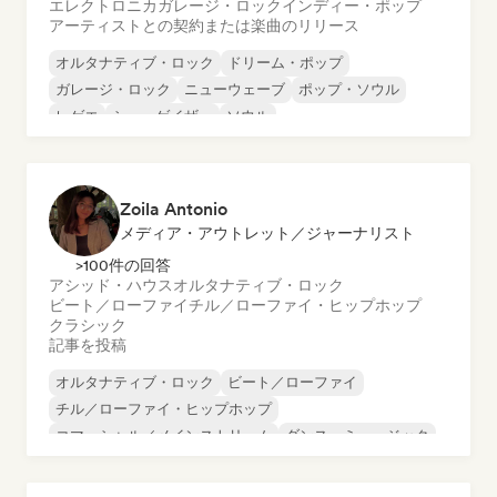
エレクトロニカ
ガレージ・ロック
インディー・ポップ
アーティストとの契約または楽曲のリリース
オルタナティブ・ロック
ドリーム・ポップ
ガレージ・ロック
ニューウェーブ
ポップ・ソウル
レゲエ
シューゲイザー
ソウル
Zoila Antonio
メディア・アウトレット／ジャーナリスト
>100件の回答
アシッド・ハウス
オルタナティブ・ロック
ビート／ローファイ
チル／ローファイ・ヒップホップ
クラシック
記事を投稿
オルタナティブ・ロック
ビート／ローファイ
チル／ローファイ・ヒップホップ
コマーシャル／メインストリーム
ダンス・ミュージック
ディスコ
ドリーム・ポップ
ヒップホップ