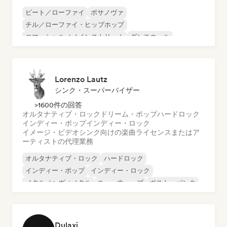
ビート／ローファイ
ボサノヴァ
チル／ローファイ・ヒップホップ
コマーシャル／メインストリーム
ダンスホール
ダンス・ポップ
ヒップホップ
ポップ・ソウル
Lorenzo Lautz
シンク・スーパーバイザー
>1600件の回答
オルタナティブ・ロック
ドリーム・ポップ
ハードロック
インディー・ポップ
インディー・ロック
イメージ・ビデオシンク向けの楽曲ライセンスまたはア
ーティストの代理業務
オルタナティブ・ロック
ハードロック
インディー・ポップ
インディー・ロック
メタル／ヘヴィメタル
ニューウェーブ
ポスト・パンク
サイケデリック・ロック
Dulaxi