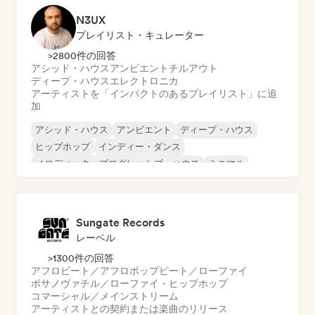
N3UX
プレイリスト・キュレーター
>2800件の回答
アシッド・ハウス
アンビエント
チルアウト
ディープ・ハウス
エレクトロニカ
アーティストを「インパクトのあるプレイリスト」に追
加
アシッド・ハウス
アンビエント
ディープ・ハウス
ヒップホップ
インディー・ダンス
メロディック・プログレッシブ・ハウス
ミニマル
オルガニック・ハウス／ダウンテンポ
Sungate Records
レーベル
>1300件の回答
アフロビート／アフロポップ
ビート／ローファイ
ボサノヴァ
チル／ローファイ・ヒップホップ
コマーシャル／メインストリーム
アーティストとの契約または楽曲のリリース