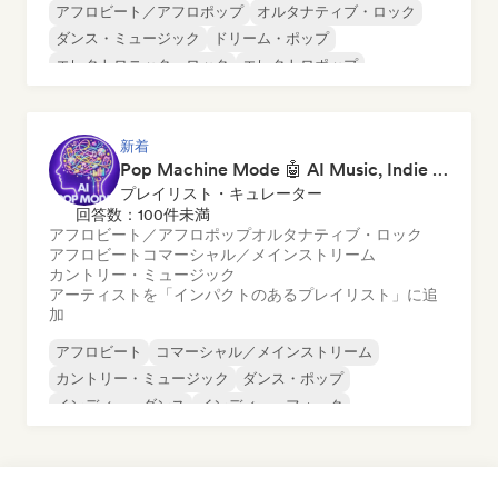
アフロビート／アフロポップ
オルタナティブ・ロック
ダンス・ミュージック
ドリーム・ポップ
エレクトロニック・ロック
エレクトロポップ
フレンチ・ポップ
ヒップホップ
新着
Pop Machine Mode 🤖 AI Music, Indie Pop & Dream Pop
プレイリスト・キュレーター
回答数：100件未満
アフロビート／アフロポップ
オルタナティブ・ロック
アフロビート
コマーシャル／メインストリーム
カントリー・ミュージック
アーティストを「インパクトのあるプレイリスト」に追
加
アフロビート
コマーシャル／メインストリーム
カントリー・ミュージック
ダンス・ポップ
インディー・ダンス
インディー・フォーク
インディー・ポップ
ワールド・ポップ