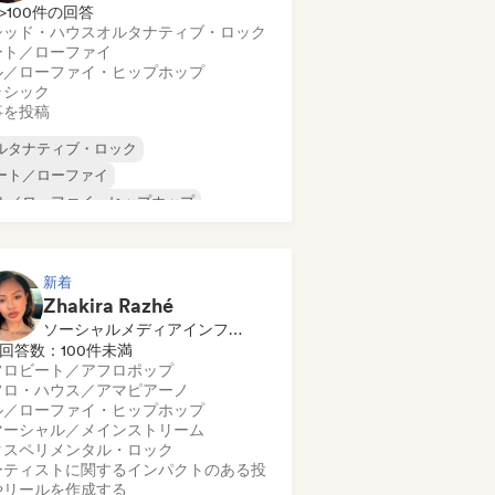
>100件の回答
シッド・ハウス
オルタナティブ・ロック
ート／ローファイ
ル／ローファイ・ヒップホップ
ラシック
事を投稿
ルタナティブ・ロック
ート／ローファイ
ル／ローファイ・ヒップホップ
マーシャル／メインストリーム
ンス・ミュージック
ディスコ
リーム・ポップ
ヒップホップ
新着
Zhakira Razhé
ソーシャルメディアインフルエンサー
回答数：100件未満
フロビート／アフロポップ
フロ・ハウス／アマピアーノ
ル／ローファイ・ヒップホップ
マーシャル／メインストリーム
クスペリメンタル・ロック
ーティストに関するインパクトのある投
やリールを作成する