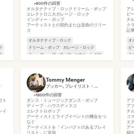
>800件の回答
オルタナティブ・ロック
ドリーム・ポップ
ア
エレクトロニカ
ガレージ・ロック
ビ
インディー・ポップ
チ
アーティストとの契約または楽曲のリリー
ク
ス
記
オルタナティブ・ロック
オ
ク
ドリーム・ポップ
ガレージ・ロック
ビ
ク
ニューウェーブ
ポップ・ソウル
レゲエ
チ
シューゲイザー
ソウル
コ
ダ
ド
Tommy Menger
ー
ブッカー, プレイリスト・キュレーター
>1800件の回答
ウト
ダンス・ミュージック
ダンス・ポップ
ア
ディープ・ハウス
ディスコ
ア
レイ
エレクトロポップ
チ
アーティストとライブイベントの機会をつ
コ
なぐ
エ
アーティストを「インパクトのあるプレイ
ア
リスト」に追加
稿