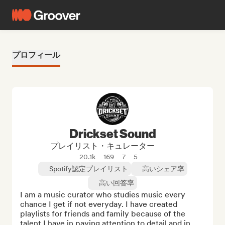
プロフィール
Drickset Sound
プレイリスト・キュレーター
20.1k
169
7
5
Spotify認定プレイリスト
高いシェア率
高い回答率
I am a music curator who studies music every 
chance I get if not everyday. I have created 
playlists for friends and family because of the 
talent I have in paying attention to detail and in 