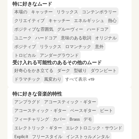
特に好きなムード
本場の
キャッチー
リラックス
コンテンポラリー
クリエイティブ
キャッチー
エネルギッシュ
熱心
ポジティブな雰囲気
グルーヴィー
ハードコア
ユニーク
ハードコア
意味のある歌詞
オリジナル
ポジティブ
リラックス
ロマンチック
意外
トロピカル
アンダーグラウンド
受け入れる可能性のあるその他のムード
好奇心をかき立てる
ダーク
型破り
ダウンビート
ドラマチック
風変わり
すべて表示 +19
特に好きな音楽的特性
アンプラグド
アコースティック・ギター
アコースティック・ギター
ベースギター
ビート
フィーチャリング
カバー
Brass
デモ
エレクトリック・ギター
エレクトロニック・サウンド
Explicit
フリースタイル
インストゥルメンタル