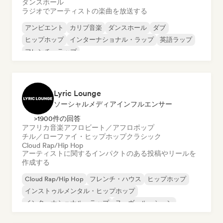
ダンスホール
ラジオでアーティストの楽曲を放送する
アンビエント
カリブ音楽
ダンスホール
ダブ
ヒップホップ
インターナショナル・ラップ
英語ラップ
フレンチ・ラップ
Lyric Lounge
ソーシャルメディアインフルエンサー
>1900件の回答
アフリカ音楽
アフロビート／アフロポップ
チル／ローファイ・ヒップホップ
クラシック
Cloud Rap/Hip Hop
アーティストに関するインパクトのある投稿やリールを
作成する
Cloud Rap/Hip Hop
フレンチ・ハウス
ヒップホップ
インストゥルメンタル・ヒップホップ
インターナショナル・ラップ
ヌーヴェル・シーン
フレンチ・ラップ
R&B