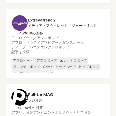
インターナショナル・ラップ
英語ラップ
Extravafrench
メディア・アウトレット／ジャーナリスト
>4000件の回答
アフロビート／アフロポップ
アフロ・ハウス／アマピアーノ
ダンスホール
ディープ・ハウス
エレクトロポップ
記事を投稿
アフロビート／アフロポップ
エレクトロポップ
フレンチ・ポップ
Grime
ヒップホップ
ヒップホップ
ヌーヴェル・シーン
R&B
Pull-Up MAG
ラジオ局
>4200件の回答
アフリカ音楽
アンビエント
ボサノヴァ
カリブ音楽