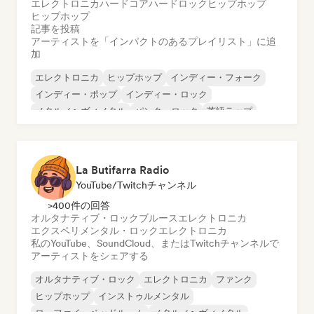
エレクトロニカ
ハードコア
ハードロック
ヒップホップ
ヒップホップ
記事を投稿
アーティストを「インパクトのあるプレイリスト」に追
加
エレクトロニカ
ヒップホップ
インディー・フォーク
インディー・ポップ
インディー・ロック
メタル／ヘヴィメタル
パンク・ロック
英語ラップ
La Butifarra Radio
YouTube/Twitchチャンネル
>400件の回答
オルタナティブ・ロック
ブルース
エレクトロニカ
エクスペリメンタル・ロック
エレクトロニカ
私のYouTube、SoundCloud、またはTwitchチャンネルで
アーティストをシェアする
オルタナティブ・ロック
エレクトロニカ
ファンク
ヒップホップ
インストゥルメンタル
ローファイ・ベッドルーム
メタル／ヘヴィメタル