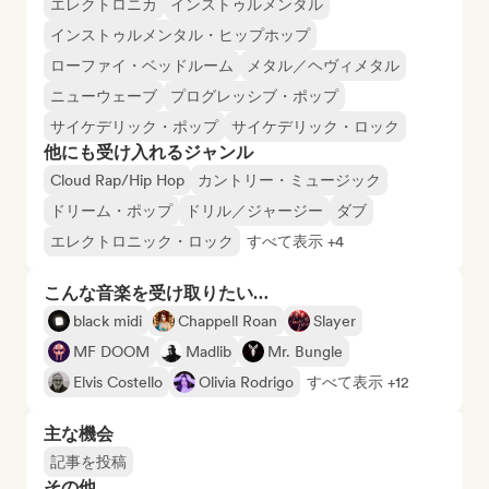
エレクトロニカ
インストゥルメンタル
インストゥルメンタル・ヒップホップ
ローファイ・ベッドルーム
メタル／ヘヴィメタル
ニューウェーブ
プログレッシブ・ポップ
サイケデリック・ポップ
サイケデリック・ロック
他にも受け入れるジャンル
Cloud Rap/Hip Hop
カントリー・ミュージック
ドリーム・ポップ
ドリル／ジャージー
ダブ
エレクトロニック・ロック
すべて表示 +4
こんな音楽を受け取りたい…
black midi
Chappell Roan
Slayer
MF DOOM
Madlib
Mr. Bungle
Elvis Costello
Olivia Rodrigo
すべて表示 +12
主な機会
記事を投稿
その他