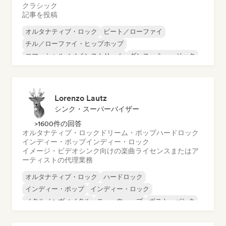
クラシック
記事を投稿
オルタナティブ・ロック
ビート／ローファイ
チル／ローファイ・ヒップホップ
コマーシャル／メインストリーム
ダンス・ミュージック
ディスコ
ドリーム・ポップ
ヒップホップ
Lorenzo Lautz
シンク・スーパーバイザー
>1600件の回答
オルタナティブ・ロック
ドリーム・ポップ
ハードロック
インディー・ポップ
インディー・ロック
イメージ・ビデオシンク向けの楽曲ライセンスまたはア
ーティストの代理業務
オルタナティブ・ロック
ハードロック
インディー・ポップ
インディー・ロック
メタル／ヘヴィメタル
ニューウェーブ
ポスト・パンク
サイケデリック・ロック