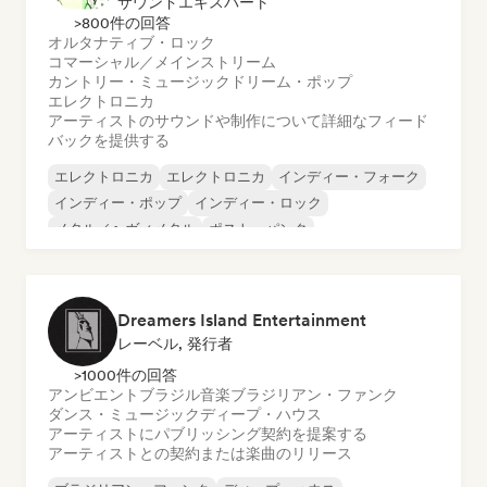
サウンドエキスパート
>800件の回答
オルタナティブ・ロック
コマーシャル／メインストリーム
カントリー・ミュージック
ドリーム・ポップ
エレクトロニカ
アーティストのサウンドや制作について詳細なフィード
バックを提供する
エレクトロニカ
エレクトロニカ
インディー・フォーク
インディー・ポップ
インディー・ロック
メタル／ヘヴィメタル
ポスト・パンク
ロック・アンド・ロール／クラシック・ロック
Dreamers Island Entertainment
レーベル, 発行者
>1000件の回答
アンビエント
ブラジル音楽
ブラジリアン・ファンク
ダンス・ミュージック
ディープ・ハウス
アーティストにパブリッシング契約を提案する
アーティストとの契約または楽曲のリリース