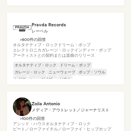
インディー・ロック
インターナショナル・ラップ
メタル／ヘヴィメタル
ポップ・ロック
Pravda Records
レーベル
>800件の回答
オルタナティブ・ロック
ドリーム・ポップ
エレクトロニカ
ガレージ・ロック
インディー・ポップ
アーティストとの契約または楽曲のリリース
オルタナティブ・ロック
ドリーム・ポップ
ガレージ・ロック
ニューウェーブ
ポップ・ソウル
レゲエ
シューゲイザー
ソウル
Zoila Antonio
メディア・アウトレット／ジャーナリスト
>100件の回答
アシッド・ハウス
オルタナティブ・ロック
ビート／ローファイ
チル／ローファイ・ヒップホップ