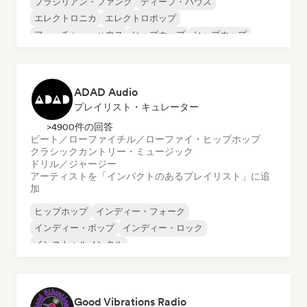
ブラジリアン・ファンク
ディープ・ハウス
エレクトロニカ
エレクトロポップ
フューチャー・ハウス
ヒップホップ
ヒップホップ
テックハウス
ADAD Audio
プレイリスト・キュレーター
>4900件の回答
ビート／ローファイ
チル／ローファイ・ヒップホップ
クラシック
カントリー・ミュージック
ドリル／ジャージー
アーティストを「インパクトのあるプレイリスト」に追
加
ヒップホップ
インディー・フォーク
インディー・ポップ
インディー・ロック
インストゥルメンタル
インストゥルメンタル・ヒップホップ
インターナショナル・ラップ
英語ラップ
Good Vibrations Radio