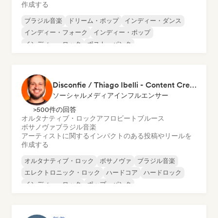
作成する
ブラジル音楽
ドリーム・ポップ
インディー・ダンス
インディー・フォーク
インディー・ポップ
インディー・ロック
ポスト・パンク
サイケデリック・ポップ
Disconfie / Thiago Ibelli - Content Creator
ソーシャルメディアインフルエンサー
>500件の回答
オルタナティブ・ロック
アフロビート
ブルース
ボサノヴァ
ブラジル音楽
アーティストに関するインパクトのある投稿やリールを
作成する
オルタナティブ・ロック
ボサノヴァ
ブラジル音楽
エレクトロニック・ロック
ハードコア
ハードロック
インディー・ロック
ポップ・パンク