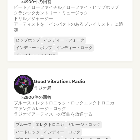
>4900件の回答
ビート／ローファイ
チル／ローファイ・ヒップホップ
クラシック
カントリー・ミュージック
ドリル／ジャージー
アーティストを「インパクトのあるプレイリスト」に追
加
ヒップホップ
インディー・フォーク
インディー・ポップ
インディー・ロック
インストゥルメンタル
インストゥルメンタル・ヒップホップ
インターナショナル・ラップ
英語ラップ
Good Vibrations Radio
ラジオ局
>2900件の回答
ブルース
エレクトロニック・ロック
エレクトロニカ
ファンク
ガレージ・ロック
ラジオでアーティストの楽曲を放送する
ブルース
エレクトロニカ
ガレージ・ロック
ハードロック
インディー・ロック
プログレッシブ・ロック
サイケデリック・ロック