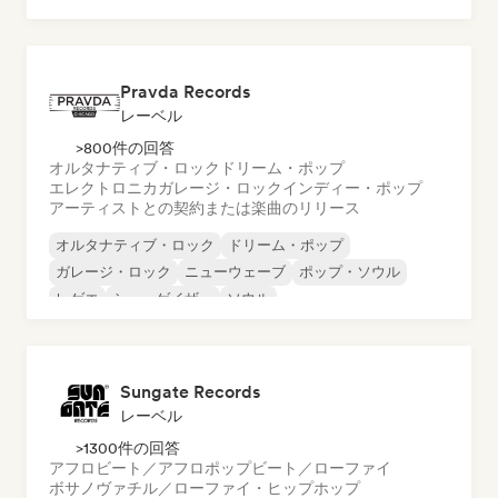
ロック・アンド・ロール／クラシック・ロック
Pravda Records
レーベル
>800件の回答
オルタナティブ・ロック
ドリーム・ポップ
エレクトロニカ
ガレージ・ロック
インディー・ポップ
アーティストとの契約または楽曲のリリース
オルタナティブ・ロック
ドリーム・ポップ
ガレージ・ロック
ニューウェーブ
ポップ・ソウル
レゲエ
シューゲイザー
ソウル
Sungate Records
レーベル
>1300件の回答
アフロビート／アフロポップ
ビート／ローファイ
ボサノヴァ
チル／ローファイ・ヒップホップ