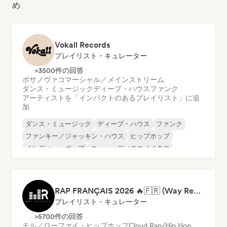
め
Vokall Records
プレイリスト・キュレーター
>3500件の回答
ボサノヴァ
コマーシャル／メインストリーム
ダンス・ミュージック
ディープ・ハウス
ファンク
アーティストを「インパクトのあるプレイリスト」に追
加
ダンス・ミュージック
ディープ・ハウス
ファンク
ファンキー／ジャッキン・ハウス
ヒップホップ
インディー・ポップ
ニュー・ディスコ／イタロ
ポップ・ソウル
RAP FRANÇAIS 2026 🔥🇫🇷 (Way Records)
プレイリスト・キュレーター
>5700件の回答
チル／ローファイ・ヒップホップ
Cloud Rap/Hip Hop