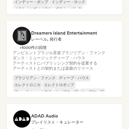
インディー・ポップ
インディー・ロック
メタル／ヘヴィメタル
ポスト・パンク
ロック・アンド・ロール／クラシック・ロック
Dreamers Island Entertainment
レーベル, 発行者
>1000件の回答
アンビエント
ブラジル音楽
ブラジリアン・ファンク
ダンス・ミュージック
ディープ・ハウス
アーティストにパブリッシング契約を提案する
アーティストとの契約または楽曲のリリース
ブラジリアン・ファンク
ディープ・ハウス
エレクトロニカ
エレクトロポップ
フューチャー・ハウス
ヒップホップ
ヒップホップ
テックハウス
ADAD Audio
プレイリスト・キュレーター