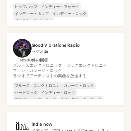
ヒップホップ
インディー・フォーク
インディー・ポップ
インディー・ロック
インストゥルメンタル
インストゥルメンタル・ヒップホップ
インターナショナル・ラップ
英語ラップ
Good Vibrations Radio
ラジオ局
>2900件の回答
ブルース
エレクトロニック・ロック
エレクトロニカ
ファンク
ガレージ・ロック
ラジオでアーティストの楽曲を放送する
ブルース
エレクトロニカ
ガレージ・ロック
ハードロック
インディー・ロック
プログレッシブ・ロック
サイケデリック・ロック
ロック・アンド・ロール／クラシック・ロック
indie now
メディア・アウトレット／ジャーナリスト