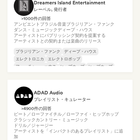
Dreamers Island Entertainment
レーベル, 発行者
>1000件の回答
アンビエント
ブラジル音楽
ブラジリアン・ファンク
ダンス・ミュージック
ディープ・ハウス
アーティストにパブリッシング契約を提案する
アーティストとの契約または楽曲のリリース
ブラジリアン・ファンク
ディープ・ハウス
エレクトロニカ
エレクトロポップ
フューチャー・ハウス
ヒップホップ
ヒップホップ
テックハウス
ADAD Audio
プレイリスト・キュレーター
>4900件の回答
ビート／ローファイ
チル／ローファイ・ヒップホップ
クラシック
カントリー・ミュージック
ドリル／ジャージー
アーティストを「インパクトのあるプレイリスト」に追
加