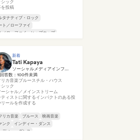
ラシック
事を投稿
ルタナティブ・ロック
ート／ローファイ
ル／ローファイ・ヒップホップ
マーシャル／メインストリーム
ンス・ミュージック
ディスコ
リーム・ポップ
ヒップホップ
新着
Tati Kapaya
ソーシャルメディアインフルエンサー
回答数：100件未満
フリカ音楽
ブルース
チル・ハウス
ラシック
マーシャル／メインストリーム
ーティストに関するインパクトのある投
やリールを作成する
フリカ音楽
ブルース
映画音楽
ァンク
インディー・ダンス
ンディー・ダンス
ンディー・フォーク