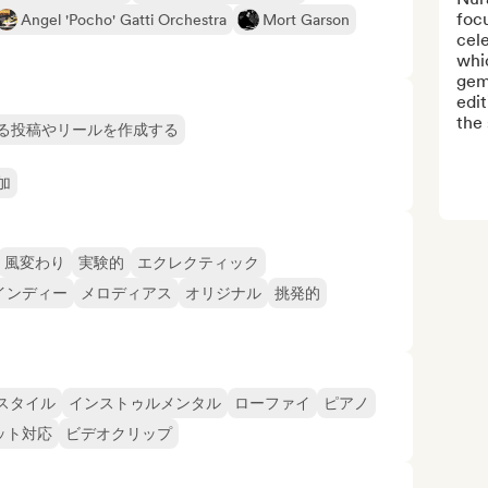
focu
Angel 'Pocho' Gatti Orchestra
Mort Garson
cele
whic
gems
edit
the 
る投稿やリールを作成する
加
風変わり
実験的
エクレクティック
インディー
メロディアス
オリジナル
挑発的
スタイル
インストゥルメンタル
ローファイ
ピアノ
ット対応
ビデオクリップ