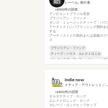
レーベル, 発行者
>1000件の回答
アンビエント
ブラジル音楽
ブラジリアン・ファンク
ダンス・ミュージック
ディープ・ハウ
アーティストにパブリッシング契約を
する
アーティストとの契約または楽曲のリ
ス
ブラジリアン・ファンク
ディープ・ハウス
エレクトロニカ
エレクトロポップ
フューチャー・ハウ
ヒップホップ
ヒップホップ
テックハウス
indie now
メディア・アウトレット／ジャーナリスト
>2400件の回答
オルタナティブ・ロック
エレクトロニック・ロック
ガレージ・ロック
ヒップホップ