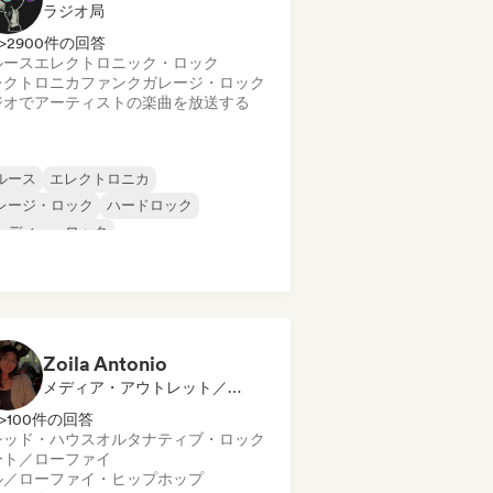
ラジオ局
>2900件の回答
ルース
エレクトロニック・ロック
レクトロニカ
ファンク
ガレージ・ロック
ジオでアーティストの楽曲を放送する
ルース
エレクトロニカ
レージ・ロック
ハードロック
ンディー・ロック
ログレッシブ・ロック
イケデリック・ロック
ック・アンド・ロール／クラシック・ロ
ク
Zoila Antonio
メディア・アウトレット／ジャーナリスト
>100件の回答
シッド・ハウス
オルタナティブ・ロック
ート／ローファイ
ル／ローファイ・ヒップホップ