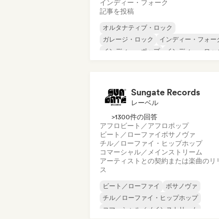
インディー・フォーク
記事を投稿
オルタナティブ・ロック
ガレージ・ロック
インディー・フォー
インディー・ポップ
インディー・ロッ
インターナショナル・ラップ
メタル／ヘヴィメタル
ポップ・ロック
Sungate Records
レーベル
>1300件の回答
アフロビート／アフロポップ
ビート／ローファイ
ボサノヴァ
チル／ローファイ・ヒップホップ
コマーシャル／メインストリーム
アーティストとの契約または楽曲のリ
ス
ビート／ローファイ
ボサノヴァ
チル／ローファイ・ヒップホップ
コマーシャル／メインストリーム