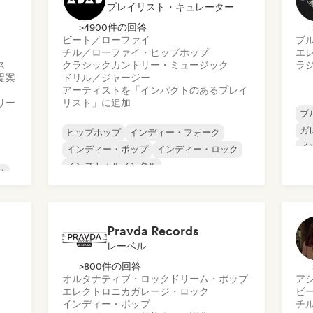
プレイリスト・キュレーター
>4900件の回答
ビート／ローファイ
ブ
チル／ローファイ・ヒップホップ
エ
ス
クラシック
カントリー・ミュージック
ラ
提案
ドリル／ジャージー
アーティストを「インパクトのあるプレイ
リー
リスト」に追加
ブ
ガ
ヒップホップ
インディー・フォーク
イ
インディー・ポップ
インディー・ロック
プ
インストゥルメンタル
ス
サ
インストゥルメンタル・ヒップホップ
ロ
インターナショナル・ラップ
英語ラップ
ッ
Pravda Records
レーベル
>800件の回答
オルタナティブ・ロック
ドリーム・ポップ
ア
エレクトロニカ
ガレージ・ロック
ビ
インディー・ポップ
チ