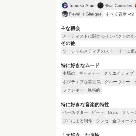
Tomoko Aran
Rival Consoles
Fievel Is Glauque
すべて表示 +12
主な機会
アーティストに関するインパクトのあ
その他
ソーシャルメディアのストーリーに追
特に好きなムード
本場の
キャッチー
クリエイティブ
ポジティブな雰囲気
グルーヴィー
ファンキー
魅惑的
特に好きな音楽的特性
ベースギター
ビート
Brass
フリー
プロによる制作
シンセ
全フォーマ
「大好き」な属性