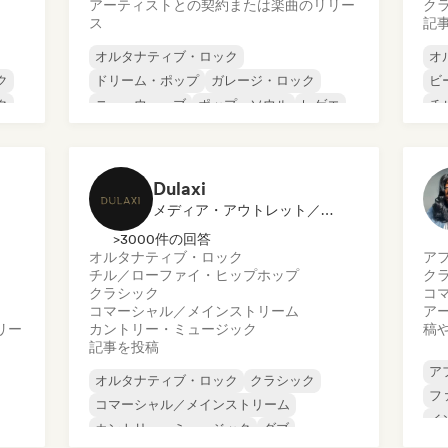
アーティストとの契約または楽曲のリリー
ク
ス
記
オルタナティブ・ロック
オ
ク
ドリーム・ポップ
ガレージ・ロック
ビ
ク
ニューウェーブ
ポップ・ソウル
レゲエ
チ
シューゲイザー
ソウル
コ
ダ
ド
Dulaxi
メディア・アウトレット／ジャーナリスト
>3000件の回答
オルタナティブ・ロック
ア
チル／ローファイ・ヒップホップ
ク
クラシック
コ
コマーシャル／メインストリーム
ア
リー
カントリー・ミュージック
稿
記事を投稿
ア
オルタナティブ・ロック
クラシック
フ
コマーシャル／メインストリーム
イ
カントリー・ミュージック
ダブ
イ