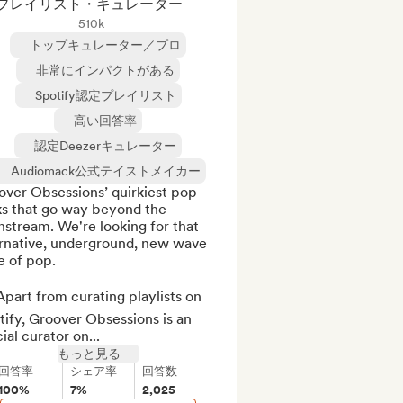
プレイリスト・キュレーター
510k
トップキュレーター／プロ
非常にインパクトがある
Spotify認定プレイリスト
高い回答率
認定Deezerキュレーター
Audiomack公式テイストメイカー
ver Obsessions’ quirkiest pop 
ks that go way beyond the 
stream. We're looking for that 
ernative, underground, new wave 
e of pop. 

part from curating playlists on 
ify, Groover Obsessions is an 
cial curator on...
もっと見る
回答率
シェア率
回答数
100%
7%
2,025