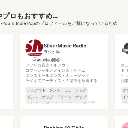
プロもおすすめ...
 Pop, Alt-Pop & Indie Popのプロフィールをご覧になっているため
SilverMusic Radio
ラジオ局
>4900件の回答
アフリカ音楽
チルアウト
オ
コマーシャル／メインストリーム
ド
ダンスホール
ダンス・ミュージック
ヒ
ラジオでアーティストの楽曲を放送する
記
チルアウト
ダンス・ミュージック
ダ
ダンス・ポップ
ドリーム・ポップ
イ
エレクトロポップ
インディー・ポップ
イ
プ
ワールド・ポップ
ポップ・ロック
ポ
サ
Half Hour with Jeff & Richie (An Entertainment Podcast)
Ranking 40 Chile