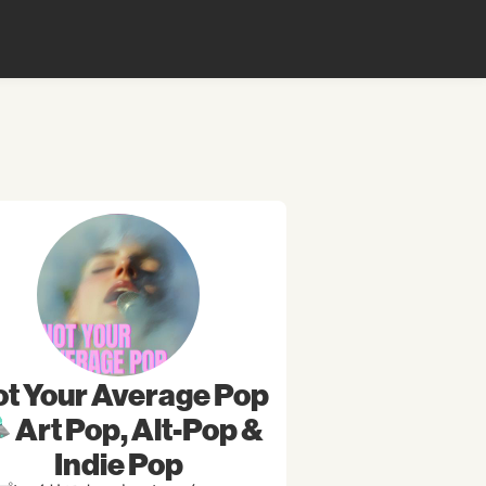
t Your Average Pop
 Art Pop, Alt-Pop &
Indie Pop