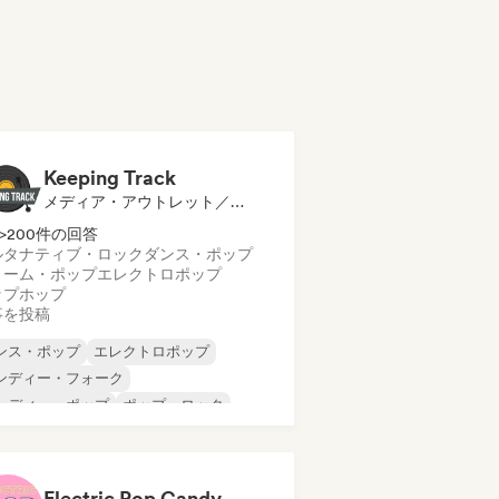
Keeping Track
メディア・アウトレット／ジャーナリスト
>200件の回答
ルタナティブ・ロック
ダンス・ポップ
リーム・ポップ
エレクトロポップ
ップホップ
事を投稿
ンス・ポップ
エレクトロポップ
ンディー・フォーク
ンディー・ポップ
ポップ・ロック
ップ・ソウル
プログレッシブ・ポップ
イケデリック・ポップ
Electric Pop Candy