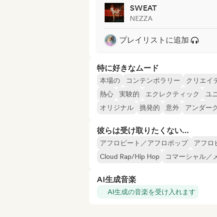
SWEAT
NEZZA
プレイリストに追加
特に好きなムード
本場の
コンテンポラリー
クリエイ
熱心
実験的
エクレクティック
ユ
オリジナル
挑発的
意外
アンダー
彼らは受け取りたくない…
アフロビート／アフロポップ
アフロ
Cloud Rap/Hip Hop
コマーシャル／
AI生成音楽
AI生成の音楽を受け入れます