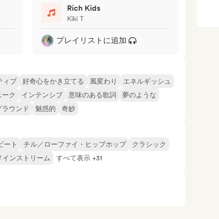
Rich Kids
Kiki T
プレイリストに追加
ティブ
好奇心をかき立てる
風変わり
エネルギッシュ
ニーク
インテンシブ
意味のある歌詞
夢のような
グラウンド
魅惑的
奇妙
ビート
チル／ローファイ・ヒップホップ
クラシック
メインストリーム
すべて表示 +31