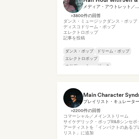
メディア・アウトレット／ジャーナリスト
>3800件の回答
ダンス・ミュージック
ダンス・ポップ
ディスコ
ドリーム・ポップ
エレクトロポップ
記事を投稿
ダンス・ポップ
ドリーム・ポップ
エレクトロポップ
ホリデー・ミュージック
インディー・ポップ
ワールド・ポップ
K-POP/J-POP
ポップ・ロック
プレイリスト・キュレータ
>2200件の回答
コマーシャル／メインストリーム
サイケデリック・ポップ
R&B
シンセポ
アーティストを「インパクトのあるプ
リスト」に追加