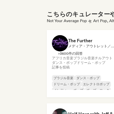
こちらのキュレーターや
Not Your Average Pop 🛸 Art
The Further
メディア・アウトレット／ジャーナリスト
>3600件の回答
アフリカ音楽
ブラジル音楽
チルアウト
ダンス・ポップ
ドリーム・ポップ
記事を投稿
ブラジル音楽
ダンス・ポップ
ドリーム・ポップ
エレクトロポップ
インディー・ポップ
ポップ・ロック
ポップ・ソウル
プログレッシブ・ポッ