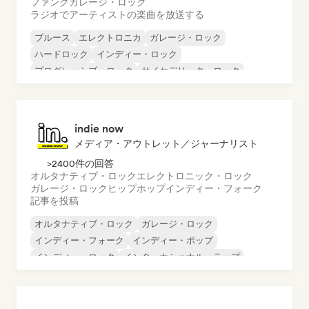
ファンク
ガレージ・ロック
ラジオでアーティストの楽曲を放送する
ブルース
エレクトロニカ
ガレージ・ロック
ハードロック
インディー・ロック
プログレッシブ・ロック
サイケデリック・ロック
ロック・アンド・ロール／クラシック・ロック
indie now
メディア・アウトレット／ジャーナリスト
>2400件の回答
オルタナティブ・ロック
エレクトロニック・ロック
ガレージ・ロック
ヒップホップ
インディー・フォーク
記事を投稿
オルタナティブ・ロック
ガレージ・ロック
インディー・フォーク
インディー・ポップ
インディー・ロック
インターナショナル・ラップ
メタル／ヘヴィメタル
ポップ・ロック