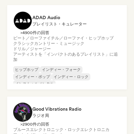
ADAD Audio
プレイリスト・キュレーター
>4900件の回答
ビート／ローファイ
チル／ローファイ・ヒップホップ
クラシック
カントリー・ミュージック
ドリル／ジャージー
アーティストを「インパクトのあるプレイリスト」に追
加
ヒップホップ
インディー・フォーク
インディー・ポップ
インディー・ロック
インストゥルメンタル
インストゥルメンタル・ヒップホップ
インターナショナル・ラップ
英語ラップ
Good Vibrations Radio
ラジオ局
>2900件の回答
ブルース
エレクトロニック・ロック
エレクトロニカ