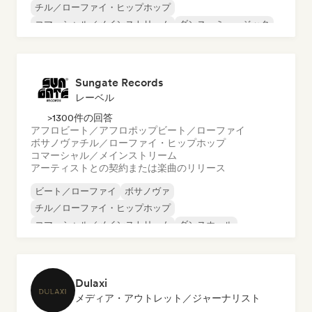
チル／ローファイ・ヒップホップ
コマーシャル／メインストリーム
ダンス・ミュージック
ディスコ
ドリーム・ポップ
ヒップホップ
Sungate Records
レーベル
>1300件の回答
アフロビート／アフロポップ
ビート／ローファイ
ボサノヴァ
チル／ローファイ・ヒップホップ
コマーシャル／メインストリーム
アーティストとの契約または楽曲のリリース
ビート／ローファイ
ボサノヴァ
チル／ローファイ・ヒップホップ
コマーシャル／メインストリーム
ダンスホール
ダンス・ポップ
ヒップホップ
ポップ・ソウル
Dulaxi
メディア・アウトレット／ジャーナリスト