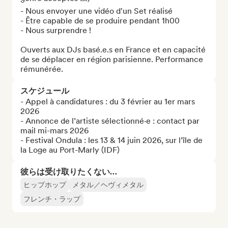
- Nous envoyer une vidéo d'un Set réalisé

- Être capable de se produire pendant 1h00

- Nous surprendre !

Ouverts aux DJs basé.e.s en France et en capacité 
de se déplacer en région parisienne. Performance 
rémunérée.
スケジュール
- Appel à candidatures : du 3 février au 1er mars 
2026

- Annonce de l’artiste sélectionné·e : contact par 
mail mi-mars 2026

- Festival Ondula : les 13 & 14 juin 2026, sur l’île de 
la Loge au Port-Marly (IDF)
彼らは受け取りたくない…
ヒップホップ
メタル／ヘヴィメタル
フレンチ・ラップ