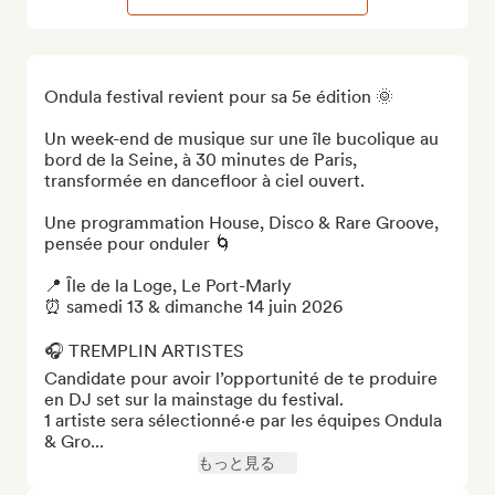
Ondula festival revient pour sa 5e édition 🌞

Un week-end de musique sur une île bucolique au 
bord de la Seine, à 30 minutes de Paris, 
transformée en dancefloor à ciel ouvert.

Une programmation House, Disco & Rare Groove, 
pensée pour onduler 🌀

📍 Île de la Loge, Le Port-Marly 

⏰ samedi 13 & dimanche 14 juin 2026 

🎧 TREMPLIN ARTISTES

Candidate pour avoir l’opportunité de te produire 
en DJ set sur la mainstage du festival. 

1 artiste sera sélectionné·e par les équipes Ondula 
& Gro...
もっと見る