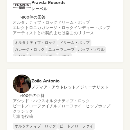
Pravda Records
レーベル
>800件の回答
オルタナティブ・ロック
ドリーム・ポップ
エレクトロニカ
ガレージ・ロック
インディー・ポップ
アーティストとの契約または楽曲のリリース
オルタナティブ・ロック
ドリーム・ポップ
ガレージ・ロック
ニューウェーブ
ポップ・ソウル
レゲエ
シューゲイザー
ソウル
Zoila Antonio
メディア・アウトレット／ジャーナリスト
>100件の回答
アシッド・ハウス
オルタナティブ・ロック
ビート／ローファイ
チル／ローファイ・ヒップホップ
クラシック
記事を投稿
オルタナティブ・ロック
ビート／ローファイ