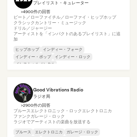
プレイリスト・キュレーター
>4900件の回答
ビート／ローファイ
チル／ローファイ・ヒップホップ
クラシック
カントリー・ミュージック
ドリル／ジャージー
アーティストを「インパクトのあるプレイリスト」に追
加
ヒップホップ
インディー・フォーク
インディー・ポップ
インディー・ロック
インストゥルメンタル
インストゥルメンタル・ヒップホップ
インターナショナル・ラップ
英語ラップ
Good Vibrations Radio
ラジオ局
>2900件の回答
ブルース
エレクトロニック・ロック
エレクトロニカ
ファンク
ガレージ・ロック
ラジオでアーティストの楽曲を放送する
ブルース
エレクトロニカ
ガレージ・ロック