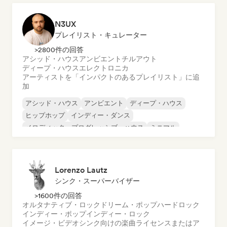
N3UX
プレイリスト・キュレーター
>2800件の回答
アシッド・ハウス
アンビエント
チルアウト
ディープ・ハウス
エレクトロニカ
アーティストを「インパクトのあるプレイリスト」に追
加
アシッド・ハウス
アンビエント
ディープ・ハウス
ヒップホップ
インディー・ダンス
メロディック・プログレッシブ・ハウス
ミニマル
オルガニック・ハウス／ダウンテンポ
Lorenzo Lautz
シンク・スーパーバイザー
>1600件の回答
オルタナティブ・ロック
ドリーム・ポップ
ハードロック
インディー・ポップ
インディー・ロック
イメージ・ビデオシンク向けの楽曲ライセンスまたはア