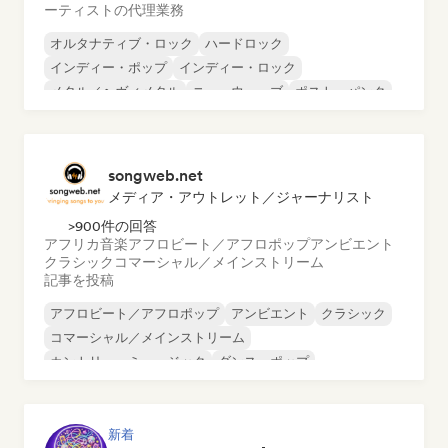
ーティストの代理業務
オルタナティブ・ロック
ハードロック
インディー・ポップ
インディー・ロック
メタル／ヘヴィメタル
ニューウェーブ
ポスト・パンク
サイケデリック・ロック
songweb.net
メディア・アウトレット／ジャーナリスト
>900件の回答
アフリカ音楽
アフロビート／アフロポップ
アンビエント
クラシック
コマーシャル／メインストリーム
記事を投稿
アフロビート／アフロポップ
アンビエント
クラシック
コマーシャル／メインストリーム
カントリー・ミュージック
ダンス・ポップ
ドリル／ジャージー
ヒップホップ
新着