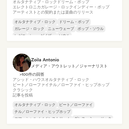
オルタナティブ・ロック
ドリーム・ポップ
エレクトロニカ
ガレージ・ロック
インディー・ポップ
アーティストとの契約または楽曲のリリース
オルタナティブ・ロック
ドリーム・ポップ
ガレージ・ロック
ニューウェーブ
ポップ・ソウル
レゲエ
シューゲイザー
ソウル
Zoila Antonio
メディア・アウトレット／ジャーナリスト
>100件の回答
アシッド・ハウス
オルタナティブ・ロック
ビート／ローファイ
チル／ローファイ・ヒップホップ
クラシック
記事を投稿
オルタナティブ・ロック
ビート／ローファイ
チル／ローファイ・ヒップホップ
コマーシャル／メインストリーム
ダンス・ミュージック
ディスコ
ドリーム・ポップ
ヒップホップ