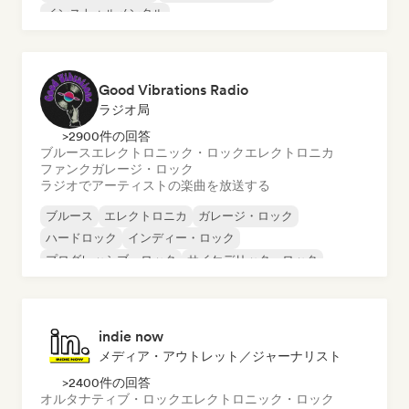
インストゥルメンタル
インストゥルメンタル・ヒップホップ
インターナショナル・ラップ
英語ラップ
Good Vibrations Radio
ラジオ局
>2900件の回答
ブルース
エレクトロニック・ロック
エレクトロニカ
ファンク
ガレージ・ロック
ラジオでアーティストの楽曲を放送する
ブルース
エレクトロニカ
ガレージ・ロック
ハードロック
インディー・ロック
プログレッシブ・ロック
サイケデリック・ロック
ロック・アンド・ロール／クラシック・ロック
indie now
メディア・アウトレット／ジャーナリスト
>2400件の回答
オルタナティブ・ロック
エレクトロニック・ロック