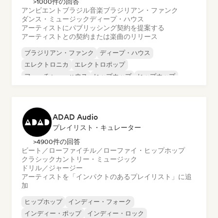
>1000件の回答
アンビエント
ブラジル音楽
ブラジリアン・ファンク
ダンス・ミュージック
ディープ・ハウス
アーティストにパブリッシング契約を提案する
アーティストとの契約または楽曲のリリース
ブラジリアン・ファンク
ディープ・ハウス
エレクトロニカ
エレクトロポップ
フューチャー・ハウス
ヒップホップ
ヒップホップ
テックハウス
ADAD Audio
プレイリスト・キュレーター
>4900件の回答
ビート／ローファイ
チル／ローファイ・ヒップホップ
クラシック
カントリー・ミュージック
ドリル／ジャージー
アーティストを「インパクトのあるプレイリスト」に追
加
ヒップホップ
インディー・フォーク
インディー・ポップ
インディー・ロック