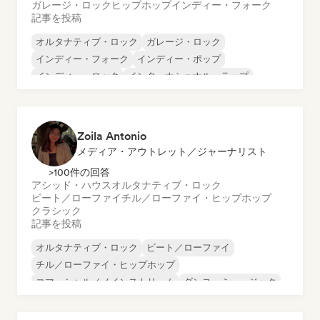
ガレージ・ロック
ヒップホップ
インディー・フォーク
記事を投稿
オルタナティブ・ロック
ガレージ・ロック
インディー・フォーク
インディー・ポップ
インディー・ロック
インターナショナル・ラップ
メタル／ヘヴィメタル
ポップ・ロック
Zoila Antonio
メディア・アウトレット／ジャーナリスト
>100件の回答
アシッド・ハウス
オルタナティブ・ロック
ビート／ローファイ
チル／ローファイ・ヒップホップ
クラシック
記事を投稿
オルタナティブ・ロック
ビート／ローファイ
チル／ローファイ・ヒップホップ
コマーシャル／メインストリーム
ダンス・ミュージック
ディスコ
ドリーム・ポップ
ヒップホップ