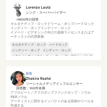
Lorenzo Lautz
シンク・スーパーバイザー
>1600件の回答
オルタナティブ・ロック
ドリーム・ポップ
ハードロック
インディー・ポップ
インディー・ロック
イメージ・ビデオシンク向けの楽曲ライセンスまたはア
ーティストの代理業務
オルタナティブ・ロック
ハードロック
インディー・ポップ
インディー・ロック
メタル／ヘヴィメタル
ニューウェーブ
ポスト・パンク
サイケデリック・ロック
新着
Zhakira Razhé
ソーシャルメディアインフルエンサー
回答数：100件未満
アフロビート／アフロポップ
ファンク
ポップ・ソウル
R&B
ソウル
アーティストに関するインパクトのある投稿やリールを
作成する