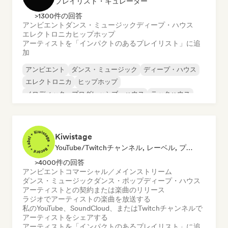
プレイリスト・キュレーター
>1300件の回答
アンビエント
ダンス・ミュージック
ディープ・ハウス
エレクトロニカ
ヒップホップ
アーティストを「インパクトのあるプレイリスト」に追
加
アンビエント
ダンス・ミュージック
ディープ・ハウス
エレクトロニカ
ヒップホップ
メロディック・プログレッシブ・ハウス
テックハウス
Kiwistage
YouTube/Twitchチャンネル, レーベル, プレイリスト・キュレーター, ラジオ局
>4000件の回答
アンビエント
コマーシャル／メインストリーム
ダンス・ミュージック
ダンス・ポップ
ディープ・ハウス
アーティストとの契約または楽曲のリリース
ラジオでアーティストの楽曲を放送する
私のYouTube、SoundCloud、またはTwitchチャンネルで
アーティストをシェアする
アーティストを「インパクトのあるプレイリスト」に追