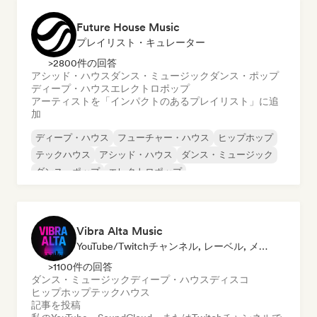
Future House Music
プレイリスト・キュレーター
>2800件の回答
アシッド・ハウス
ダンス・ミュージック
ダンス・ポップ
ディープ・ハウス
エレクトロポップ
アーティストを「インパクトのあるプレイリスト」に追
加
ディープ・ハウス
フューチャー・ハウス
ヒップホップ
テックハウス
アシッド・ハウス
ダンス・ミュージック
ダンス・ポップ
エレクトロポップ
Vibra Alta Music
YouTube/Twitchチャンネル, レーベル, メディア・アウトレット／ジャーナリスト, 発行者, サウンドエキスパート
>1100件の回答
ダンス・ミュージック
ディープ・ハウス
ディスコ
ヒップホップ
テックハウス
記事を投稿