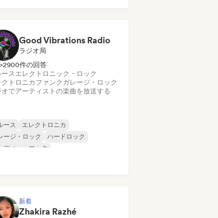
タル／ヘヴィメタル
ポスト・パンク
ック・アンド・ロール／クラシック・ロ
ク
Good Vibrations Radio
ラジオ局
>2900件の回答
ルース
エレクトロニック・ロック
レクトロニカ
ファンク
ガレージ・ロック
ジオでアーティストの楽曲を放送する
ルース
エレクトロニカ
レージ・ロック
ハードロック
ンディー・ロック
ログレッシブ・ロック
イケデリック・ロック
ック・アンド・ロール／クラシック・ロ
ク
新着
Zhakira Razhé