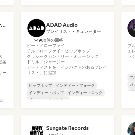
フレンチ・ラップ
Trap
メ
アーバン・ポップ
ロ
ッ
チル／ローファイ・ヒップホップ
Dreamers Island Entertainment
ADAD Audio
プレイリスト・キュレーター
>4900件の回答
ビート／ローファイ
ブ
チル／ローファイ・ヒップホップ
エ
ス
クラシック
カントリー・ミュージック
ラ
提案
ドリル／ジャージー
アーティストを「インパクトのあるプレイ
リー
リスト」に追加
ブ
ガ
ヒップホップ
インディー・フォーク
イ
インディー・ポップ
インディー・ロック
プ
インストゥルメンタル
ス
サ
インストゥルメンタル・ヒップホップ
ロ
インターナショナル・ラップ
英語ラップ
ッ
Sungate Records
レーベル