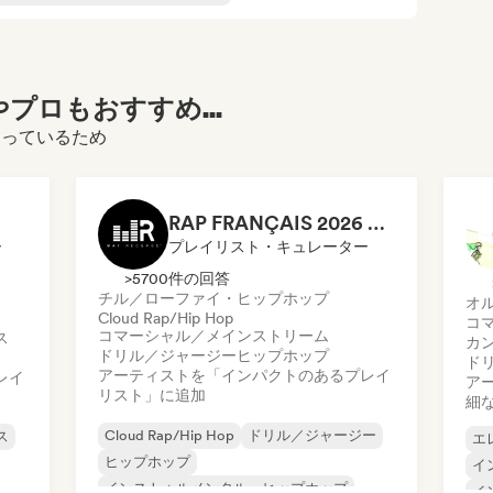
プロもおすすめ...
になっているため
RAP FRANÇAIS 2026 🔥🇫🇷 (Way Records)
ー
プレイリスト・キュレーター
>5700件の回答
チル／ローファイ・ヒップホップ
オ
Cloud Rap/Hip Hop
コ
コマーシャル／メインストリーム
ス
カ
ドリル／ジャージー
ヒップホップ
ド
アーティストを「インパクトのあるプレイ
レイ
ア
リスト」に追加
細
Cloud Rap/Hip Hop
ドリル／ジャージー
ス
エ
ヒップホップ
イ
インストゥルメンタル・ヒップホップ
イ