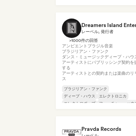
ヒップホップ
インディー・ポップ
ニュー・ディスコ／イタロ
ポップ・ソウル
レーベル, 発行者
>1000件の回答
アンビエント
ブラジル音楽
ブラジリアン・ファンク
ダンス・ミュージック
ディープ・ハウ
アーティストにパブリッシング契約を
する
アーティストとの契約または楽曲のリ
ス
ブラジリアン・ファンク
ディープ・ハウス
エレクトロニカ
エレクトロポップ
フューチャー・ハウ
ヒップホップ
ヒップホップ
テックハウス
Pravda Records
レーベル