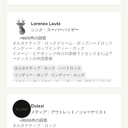
ダンス・ポップ
ヒップホップ
ポップ・ソウル
Lorenzo Lautz
シンク・スーパーバイザー
>1600件の回答
オルタナティブ・ロック
ドリーム・ポップ
ハードロック
インディー・ポップ
インディー・ロック
イメージ・ビデオシンク向けの楽曲ライセンスまたはア
ーティストの代理業務
オルタナティブ・ロック
ハードロック
インディー・ポップ
インディー・ロック
メタル／ヘヴィメタル
ニューウェーブ
ポスト・パンク
サイケデリック・ロック
Dulaxi
メディア・アウトレット／ジャーナリスト
>3000件の回答
オルタナティブ・ロック