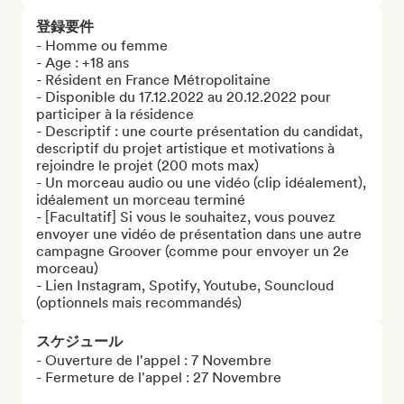
登録要件
- Homme ou femme

- Age : +18 ans

- Résident en France Métropolitaine

- Disponible du 17.12.2022 au 20.12.2022 pour 
participer à la résidence

- Descriptif : une courte présentation du candidat, 
descriptif du projet artistique et motivations à 
rejoindre le projet (200 mots max)

- Un morceau audio ou une vidéo (clip idéalement), 
idéalement un morceau terminé

- [Facultatif] Si vous le souhaitez, vous pouvez 
envoyer une vidéo de présentation dans une autre 
campagne Groover (comme pour envoyer un 2e 
morceau)

- Lien Instagram, Spotify, Youtube, Souncloud 
(optionnels mais recommandés)
スケジュール
- Ouverture de l'appel : 7 Novembre

- Fermeture de l'appel : 27 Novembre
