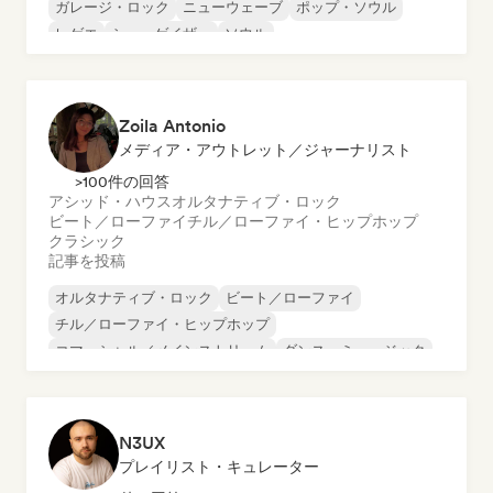
ガレージ・ロック
ニューウェーブ
ポップ・ソウル
レゲエ
シューゲイザー
ソウル
Zoila Antonio
メディア・アウトレット／ジャーナリスト
>100件の回答
アシッド・ハウス
オルタナティブ・ロック
ビート／ローファイ
チル／ローファイ・ヒップホップ
クラシック
記事を投稿
オルタナティブ・ロック
ビート／ローファイ
チル／ローファイ・ヒップホップ
コマーシャル／メインストリーム
ダンス・ミュージック
ディスコ
ドリーム・ポップ
ヒップホップ
N3UX
プレイリスト・キュレーター