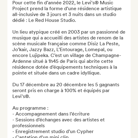
Pour cette fin d’année 2022, le Levi’s® Music 
Project prend la forme d’une résidence artistique 
all-inclusive de 3 jours et 3 nuits dans un studio 
dédié : Le Red House Studio.

Un lieu atypique créé en 2003 par un passionné de 
musique qui a accueilli des artistes de renom de la 
scène musicale française comme Disiz La Peste, 
Jo’kair, Jazzy Bazz, L’Entourage, Lomepal, ou 
encore Lujipeka. C’est un village de Champagne-
Ardenne situé à 1h45 de Paris qui abrite cette 
résidence dotée d’équipements techniques à la 
pointe et située dans un cadre idyllique.

Du 17 décembre au 20 décembre les 5 gagnants 
seront pris en charge à 100% et équipés par 
Levi’s®.

Au programme :

- Accompagnement dans l’écriture

- Sessions d’échanges avec des artistes et 
professionnels

- Enregistrement studio d’un Cypher

- Captation d’un mini clip