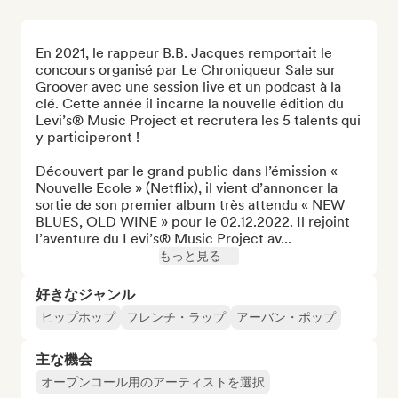
En 2021, le rappeur B.B. Jacques remportait le 
concours organisé par Le Chroniqueur Sale sur 
Groover avec une session live et un podcast à la 
clé. Cette année il incarne la nouvelle édition du 
Levi’s® Music Project et recrutera les 5 talents qui 
y participeront !

Découvert par le grand public dans l’émission « 
Nouvelle Ecole » (Netflix), il vient d’annoncer la 
sortie de son premier album très attendu « NEW 
BLUES, OLD WINE » pour le 02.12.2022. Il rejoint 
l’aventure du Levi’s® Music Project av...
もっと見る
好きなジャンル
ヒップホップ
フレンチ・ラップ
アーバン・ポップ
主な機会
オープンコール用のアーティストを選択