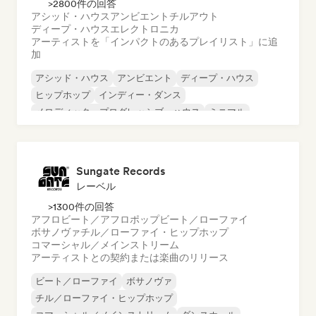
>2800件の回答
アシッド・ハウス
アンビエント
チルアウト
ディープ・ハウス
エレクトロニカ
アーティストを「インパクトのあるプレイリスト」に追
加
アシッド・ハウス
アンビエント
ディープ・ハウス
ヒップホップ
インディー・ダンス
メロディック・プログレッシブ・ハウス
ミニマル
オルガニック・ハウス／ダウンテンポ
Sungate Records
レーベル
>1300件の回答
アフロビート／アフロポップ
ビート／ローファイ
ボサノヴァ
チル／ローファイ・ヒップホップ
コマーシャル／メインストリーム
アーティストとの契約または楽曲のリリース
ビート／ローファイ
ボサノヴァ
チル／ローファイ・ヒップホップ
コマーシャル／メインストリーム
ダンスホール