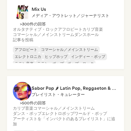
Mix Us
メディア・アウトレット／ジャーナリスト
>300件の回答
オルタナティブ・ロック
アフロビート
カリブ音楽
コマーシャル／メインストリーム
ダンスホール
記事を投稿
アフロビート
コマーシャル／メインストリーム
エレクトロニカ
ヒップホップ
インディー・ポップ
ラテン音楽
ラテン・ポップ
ポップ・ロック
Sabor Pop 🌶️ Latin Pop, Reggaeton & Latin Club Hits
プレイリスト・キュレーター
>500件の回答
カリブ音楽
コマーシャル／メインストリーム
ダンス・ポップ
エレクトロポップ
ワールド・ポップ
アーティストを「インパクトのあるプレイリスト」に追
加