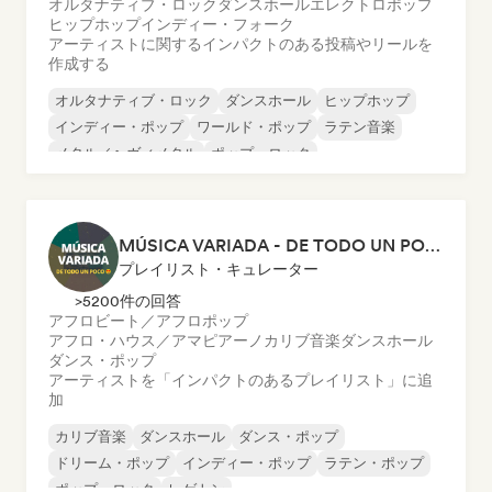
オルタナティブ・ロック
ダンスホール
エレクトロポップ
ヒップホップ
インディー・フォーク
アーティストに関するインパクトのある投稿やリールを
作成する
オルタナティブ・ロック
ダンスホール
ヒップホップ
インディー・ポップ
ワールド・ポップ
ラテン音楽
メタル／ヘヴィメタル
ポップ・ロック
MÚSICA VARIADA - DE TODO UN POCO
プレイリスト・キュレーター
>5200件の回答
アフロビート／アフロポップ
アフロ・ハウス／アマピアーノ
カリブ音楽
ダンスホール
ダンス・ポップ
アーティストを「インパクトのあるプレイリスト」に追
加
カリブ音楽
ダンスホール
ダンス・ポップ
ドリーム・ポップ
インディー・ポップ
ラテン・ポップ
ポップ・ロック
レゲトン