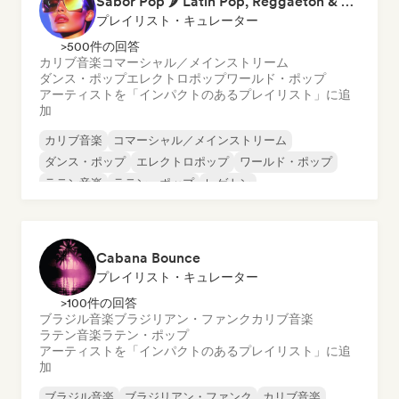
Sabor Pop 🌶️ Latin Pop, Reggaeton & Latin Club Hits
プレイリスト・キュレーター
>500件の回答
カリブ音楽
コマーシャル／メインストリーム
ダンス・ポップ
エレクトロポップ
ワールド・ポップ
アーティストを「インパクトのあるプレイリスト」に追
加
カリブ音楽
コマーシャル／メインストリーム
ダンス・ポップ
エレクトロポップ
ワールド・ポップ
ラテン音楽
ラテン・ポップ
レゲトン
Cabana Bounce
プレイリスト・キュレーター
>100件の回答
ブラジル音楽
ブラジリアン・ファンク
カリブ音楽
ラテン音楽
ラテン・ポップ
アーティストを「インパクトのあるプレイリスト」に追
加
ブラジル音楽
ブラジリアン・ファンク
カリブ音楽