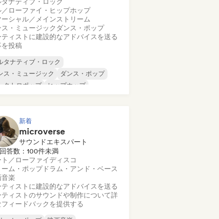
ルタナティブ・ロック
ル／ローファイ・ヒップホップ
マーシャル／メインストリーム
ンス・ミュージック
ダンス・ポップ
ーティストに建設的なアドバイスを送る
事を投稿
ルタナティブ・ロック
ンス・ミュージック
ダンス・ポップ
レクトロポップ
ヒップホップ
ップホップ
インディー・ポップ
ンディー・ロック
新着
microverse
サウンドエキスパート
回答数：100件未満
ート／ローファイ
ディスコ
リーム・ポップ
ドラム・アンド・ベース
画音楽
ーティストに建設的なアドバイスを送る
ーティストのサウンドや制作について詳
なフィードバックを提供する