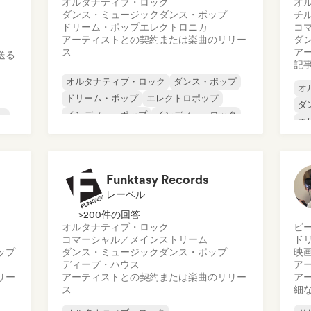
オルタナティブ・ロック
オ
ダンス・ミュージック
ダンス・ポップ
チ
ドリーム・ポップ
エレクトロニカ
コ
アーティストとの契約または楽曲のリリー
ダ
ス
ア
送る
記
オルタナティブ・ロック
ダンス・ポップ
オ
ドリーム・ポップ
エレクトロポップ
ダ
インディー・ポップ
インディー・ロック
ー
エ
ポップ・ロック
ポップ・ソウル
ヒ
プ
イ
Funktasy Records
レーベル
>200件の回答
オルタナティブ・ロック
ビ
コマーシャル／メインストリーム
ド
ップ
ダンス・ミュージック
ダンス・ポップ
映
ディープ・ハウス
ア
リー
アーティストとの契約または楽曲のリリー
ア
ス
細