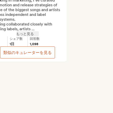
ing in marketing, I've curated 
otion and release strategies of 
 of the biggest songs and artists 
ss independent and label 
ystems. 

ng collaborated closely with 
ing labels, artists ...
もっと見る
シェア数
回答数
1日
1,098
類似のキュレーターを見る