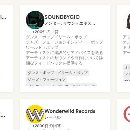
François Olivier-Gouriou
SOUNDBYGIO
メンター, サウンドエキスパート
>200件の回答
ダンス・ポップ
ドリーム・ポップ
ア
ジャズ・フュージョン
インディー・ポップ
オ
ワールド・ポップ
ド
アーティストに建設的なアドバイスを送る
ア
アーティストのサウンドや制作について詳
細なフィードバックを提供する
オ
ダンス・ポップ
ドリーム・ポップ
ド
ジャズ・フュージョン
映
インディー・ポップ
ワールド・ポップ
イ
ポップ・ロック
ポップ・ソウル
R&B
Wonderwild Records
Matt L - A&R, Artist Management, Songwriter
レーベル
>2800件の回答