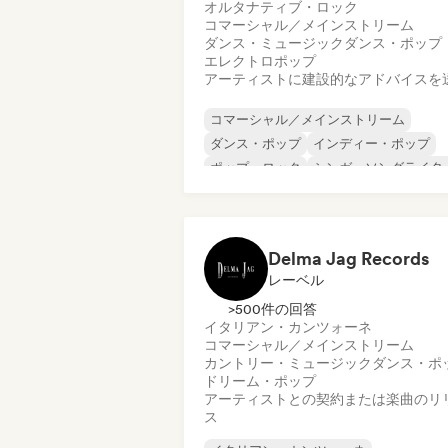
オルタナティブ・ロック
コマーシャル／メインストリーム
ダンス・ミュージック
ダンス・ポップ
エレクトロポップ
アーティストに建設的なアドバイスを
コマーシャル／メインストリーム
ダンス・ポップ
インディー・ポップ
ポップ・ロック
シンガーソングライタ
オルタナティブ・ロック
ダンス・ミュージック
エレクトロポッ
Delma Jag Records
レーベル
>500件の回答
イタリアン・カンツォーネ
コマーシャル／メインストリーム
カントリー・ミュージック
ダンス・ポ
ドリーム・ポップ
アーティストとの契約または楽曲のリ
ス