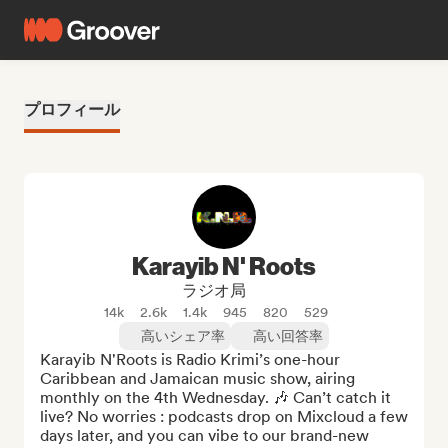
プロフィール
Karayib N' Roots
ラジオ局
14k
2.6k
1.4k
945
820
529
高いシェア率
高い回答率
Karayib N'Roots is Radio Krimi’s one-hour 
Caribbean and Jamaican music show, airing 
monthly on the 4th Wednesday. 🎶 Can’t catch it 
live? No worries : podcasts drop on Mixcloud a few 
days later, and you can vibe to our brand-new 