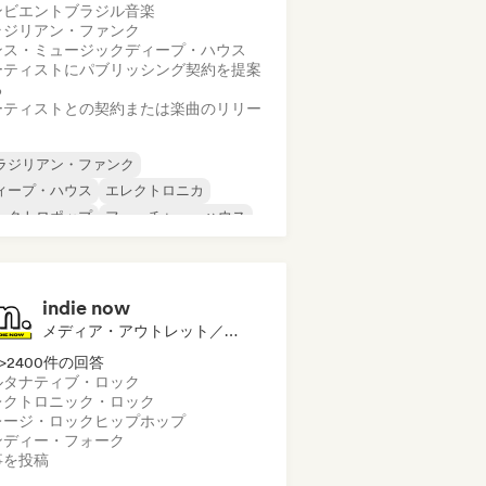
ンビエント
ブラジル音楽
ラジリアン・ファンク
ンス・ミュージック
ディープ・ハウス
ーティストにパブリッシング契約を提案
る
ーティストとの契約または楽曲のリリー
ラジリアン・ファンク
ィープ・ハウス
エレクトロニカ
レクトロポップ
フューチャー・ハウス
ップホップ
ヒップホップ
ックハウス
indie now
メディア・アウトレット／ジャーナリスト
>2400件の回答
ルタナティブ・ロック
レクトロニック・ロック
レージ・ロック
ヒップホップ
ンディー・フォーク
事を投稿