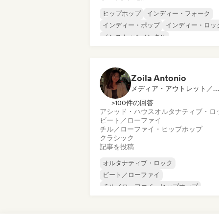
ヒップホップ
インディー・フォーク
インディー・ポップ
インディー・ロッ
インストゥルメンタル
インストゥルメンタル・ヒップホップ
インターナショナル・ラップ
英語ラッ
Zoila Antonio
メディア・アウトレット／ジャーナリスト
>100件の回答
アシッド・ハウス
オルタナティブ・ロ
ビート／ローファイ
チル／ローファイ・ヒップホップ
クラシック
記事を投稿
オルタナティブ・ロック
ビート／ローファイ
チル／ローファイ・ヒップホップ
コマーシャル／メインストリーム
ダンス・ミュージック
ディスコ