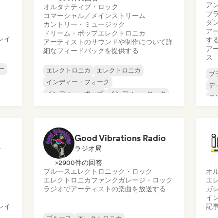
ア
オルタナティブ・ロック
ブ
コマーシャル／メインストリーム
ダ
カントリー・ミュージック
ア
ドリーム・ポップ
エレクトロニカ
レイ
す
アーティストのサウンドや制作について詳
ア
細なフィードバックを提供する
ス
ー
エレクトロニカ
エレクトロニカ
ブ
インディー・フォーク
デ
インディー・ポップ
インディー・ロック
エ
メタル／ヘヴィメタル
ポスト・パンク
ヒ
ロック・アンド・ロール／クラシック・ロ
テ
ック
Good Vibrations Radio
ー
ラジオ局
>2900件の回答
ブルース
エレクトロニック・ロック
オ
エレクトロニカ
ファンク
ガレージ・ロック
エ
ラジオでアーティストの楽曲を放送する
ガ
イ
レイ
記