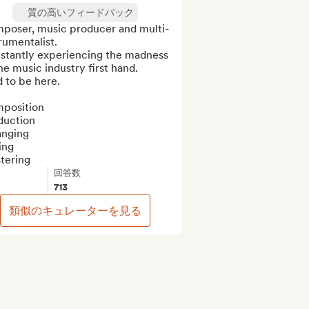
質の高いフィードバック
poser, music producer and multi-
rumentalist. 

stantly experiencing the madness 
he music industry first hand.

 to be here.

position

uction

nging

ng

tering
回答数
713
類似のキュレーターを見る