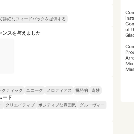
Com
inst
て詳細なフィードバックを提供する
Con
of t
ャンスを与えました
Glad
Com
Prod
Arra
Mixi
Mas
レクティック
ユニーク
メロディアス
挑発的
奇妙
ムード
ー
クリエイティブ
ポジティブな雰囲気
グルーヴィー