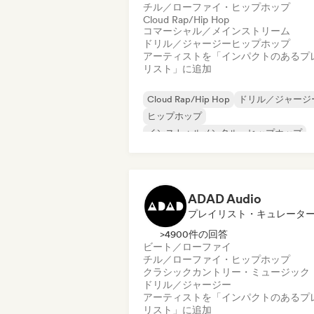
チル／ローファイ・ヒップホップ
Cloud Rap/Hip Hop
コマーシャル／メインストリーム
ドリル／ジャージー
ヒップホップ
アーティストを「インパクトのあるプ
リスト」に追加
Cloud Rap/Hip Hop
ドリル／ジャージ
ヒップホップ
インストゥルメンタル・ヒップホップ
フレンチ・ラップ
Trap
アーバン・ポップ
チル／ローファイ・ヒップホップ
ADAD Audio
プレイリスト・キュレータ
>4900件の回答
ビート／ローファイ
チル／ローファイ・ヒップホップ
クラシック
カントリー・ミュージック
ドリル／ジャージー
アーティストを「インパクトのあるプ
リスト」に追加