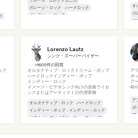
ブルース
エレクトロニカ
オ
ガレージ・ロック
ハードロック
ガ
インディー・ロック
ク
イ
プログレッシブ・ロック
イ
サイケデリック・ロック
メ
ロック・アンド・ロール／クラシック・ロ
プ
ック
Lorenzo Lautz
シンク・スーパーバイザー
>1600件の回答
ック
オルタナティブ・ロック
ドリーム・ポップ
ア
ハードロック
インディー・ポップ
ポ
インディー・ロック
ア
イメージ・ビデオシンク向けの楽曲ライセ
稿
ンスまたはアーティストの代理業務
ア
オルタナティブ・ロック
ハードロック
ポ
インディー・ポップ
インディー・ロック
ア
メタル／ヘヴィメタル
ニューウェーブ
ポスト・パンク
サイケデリック・ロック