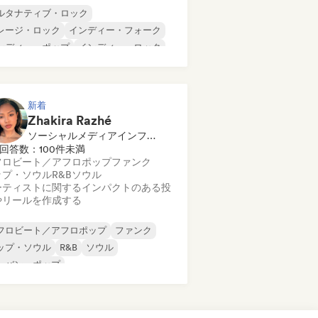
ルタナティブ・ロック
レージ・ロック
インディー・フォーク
ンディー・ポップ
インディー・ロック
ンターナショナル・ラップ
タル／ヘヴィメタル
ポップ・ロック
新着
Zhakira Razhé
ソーシャルメディアインフルエンサー
回答数：100件未満
フロビート／アフロポップ
ファンク
ップ・ソウル
R&B
ソウル
ーティストに関するインパクトのある投
やリールを作成する
フロビート／アフロポップ
ファンク
ップ・ソウル
R&B
ソウル
ーバン・ポップ