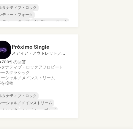
ルタナティブ・ロック
ンディー・フォーク
ンディー・ポップ
インディー・ロック
ールド・ポップ
ポップ・ロック
R&B
ンガーソングライター
Próximo Single
メディア・アウトレット／ジャーナリスト
>700件の回答
ルタナティブ・ロック
アフロビート
ルース
クラシック
マーシャル／メインストリーム
事を投稿
ルタナティブ・ロック
マーシャル／メインストリーム
ードロック
インディー・ポップ
ンディー・ロック
ワールド・ポップ
テン・ポップ
ポップ・パンク