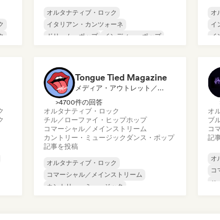
オルタナティブ・ロック
オ
ク
イタリアン・カンツォーネ
イ
ク
ドリーム・ポップ
インディー・ポップ
イ
ポップ・ロック
サイケデリック・ポップ
ワ
シンセポップ
ボサノヴァ
シ
Tongue Tied Magazine
メディア・アウトレット／ジャーナリスト
>4700件の回答
ク
オルタナティブ・ロック
オ
ク
チル／ローファイ・ヒップホップ
ブ
コマーシャル／メインストリーム
コ
カントリー・ミュージック
ダンス・ポップ
記
記事を投稿
オ
オルタナティブ・ロック
コ
コマーシャル／メインストリーム
ハ
カントリー・ミュージック
イ
インディー・フォーク
ラ
インディー・ポップ
インディー・ロック