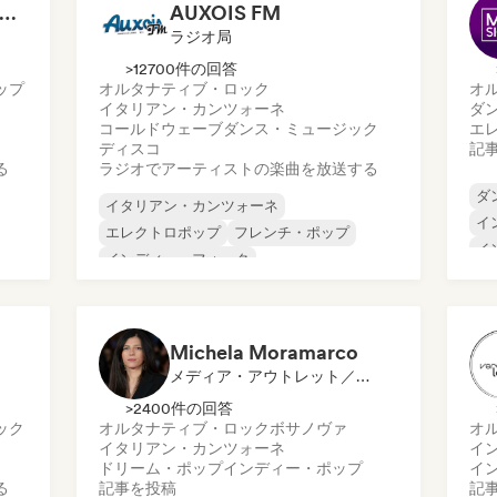
🆁🅺🅲 - Radio Kaos Caribou
AUXOIS FM
ラジオ局
>12700件の回答
ップ
オルタナティブ・ロック
オ
イタリアン・カンツォーネ
ダ
コールドウェーブ
ダンス・ミュージック
エ
ディスコ
記
る
ラジオでアーティストの楽曲を放送する
ダ
イタリアン・カンツォーネ
イ
エレクトロポップ
フレンチ・ポップ
イ
インディー・フォーク
ポ
インディー・ポップ
インディー・ロック
サ
ヌーヴェル・シーン
ポップ・ロック
Michela Moramarco
メディア・アウトレット／ジャーナリスト
>2400件の回答
ック
オルタナティブ・ロック
ボサノヴァ
オ
イタリアン・カンツォーネ
イ
ドリーム・ポップ
インディー・ポップ
イ
る
記事を投稿
記