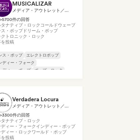
MUSICALIZAR
メディア・アウトレット／ジャーナリスト
>5700件の回答
ルタナティブ・ロック
コールドウェーブ
ンス・ポップ
ドリーム・ポップ
レクトロニック・ロック
事を投稿
ンス・ポップ
エレクトロポップ
ンディー・フォーク
ンディー・ポップ
ポップ・ロック
ップ・ソウル
プログレッシブ・ポップ
イケデリック・ポップ
Verdadera Locura
メディア・アウトレット／ジャーナリスト
>3300件の回答
ルタナティブ・ロック
ンディー・フォーク
インディー・ポップ
ンディー・ロック
ワールド・ポップ
事を投稿