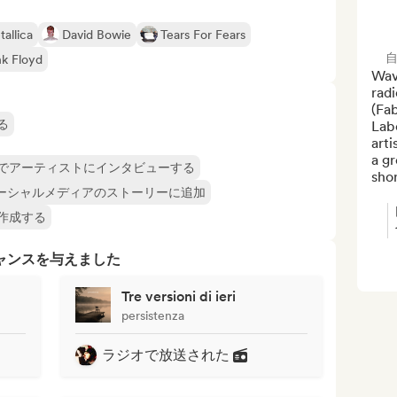
allica
David Bowie
Tears For Fears
nk Floyd
Wave
rad
(Fab
る
Labe
arti
a gr
でアーティストにインタビューする
shor
ーシャルメディアのストーリーに追加
作成する
ャンスを与えました
Tre versioni di ieri
persistenza
ラジオで放送された