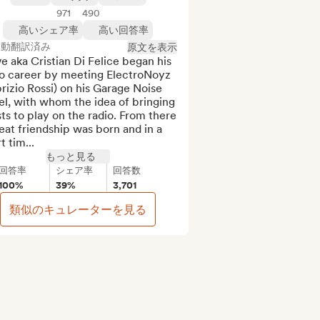
971
490
高いシェア率
高い回答率
自動翻訳済み
原文を表示
 aka Cristian Di Felice began his 
io career by meeting ElectroNoyz 
rizio Rossi) on his Garage Noise 
l, with whom the idea of ​​​​bringing 
sts to play on the radio. From there 
eat friendship was born and in a 
t tim...
もっと見る
回答率
シェア率
回答数
100%
39%
3,701
類似のキュレーターを見る