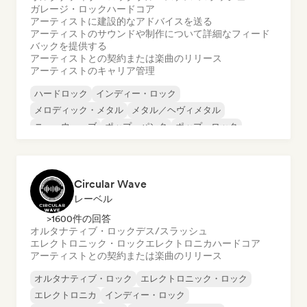
ガレージ・ロック
ハードコア
アーティストに建設的なアドバイスを送る
アーティストのサウンドや制作について詳細なフィード
バックを提供する
アーティストとの契約または楽曲のリリース
アーティストのキャリア管理
ハードロック
インディー・ロック
メロディック・メタル
メタル／ヘヴィメタル
ニューウェーブ
ポップ・パンク
ポップ・ロック
プログレッシブ・ロック
Circular Wave
レーベル
>1600件の回答
オルタナティブ・ロック
デス/スラッシュ
エレクトロニック・ロック
エレクトロニカ
ハードコア
アーティストとの契約または楽曲のリリース
オルタナティブ・ロック
エレクトロニック・ロック
エレクトロニカ
インディー・ロック