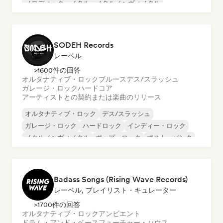
メロディック・メタル
メタル／ヘヴィメタル
ポストロック
プログレッシブ・ロック
SODEH Records
レーベル
>1600件の回答
オルタナティブ・ロック
ブルース
デス/スラッシュ
ガレージ・ロック
ハードコア
アーティストとの契約または楽曲のリリース
オルタナティブ・ロック
デス/スラッシュ
ガレージ・ロック
ハードロック
インディー・ロック
メタル／ヘヴィメタル
ポップ・ロック
ポスト・パンク
Badass Songs (Rising Wave Records)
レーベル, プレイリスト・キュレーター
>1700件の回答
オルタナティブ・ロック
アンビエント
ドラム・アンド・ベース
フューチャー・ハウス