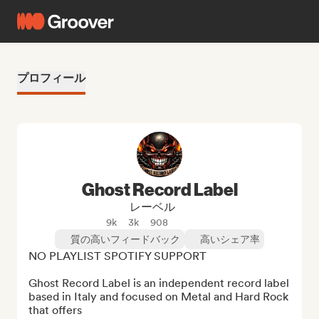
プロフィール
Ghost Record Label
レーベル
9k
3k
908
質の高いフィードバック
高いシェア率
NO PLAYLIST SPOTIFY SUPPORT

Ghost Record Label is an independent record label 
based in Italy and focused on Metal and Hard Rock 
that offers
