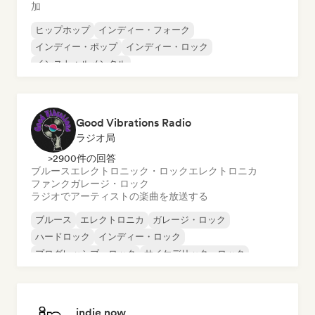
加
ヒップホップ
インディー・フォーク
インディー・ポップ
インディー・ロック
インストゥルメンタル
インストゥルメンタル・ヒップホップ
インターナショナル・ラップ
英語ラップ
Good Vibrations Radio
ラジオ局
>2900件の回答
ブルース
エレクトロニック・ロック
エレクトロニカ
ファンク
ガレージ・ロック
ラジオでアーティストの楽曲を放送する
ブルース
エレクトロニカ
ガレージ・ロック
ハードロック
インディー・ロック
プログレッシブ・ロック
サイケデリック・ロック
ロック・アンド・ロール／クラシック・ロック
indie now