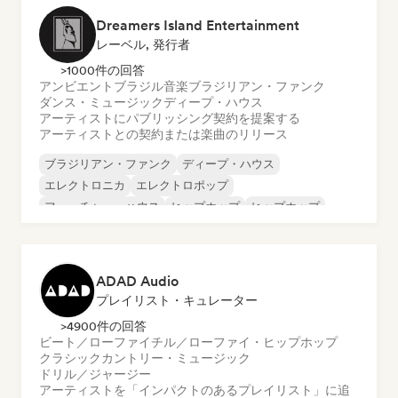
Dreamers Island Entertainment
レーベル, 発行者
>1000件の回答
アンビエント
ブラジル音楽
ブラジリアン・ファンク
ダンス・ミュージック
ディープ・ハウス
アーティストにパブリッシング契約を提案する
アーティストとの契約または楽曲のリリース
ブラジリアン・ファンク
ディープ・ハウス
エレクトロニカ
エレクトロポップ
フューチャー・ハウス
ヒップホップ
ヒップホップ
テックハウス
ADAD Audio
プレイリスト・キュレーター
>4900件の回答
ビート／ローファイ
チル／ローファイ・ヒップホップ
クラシック
カントリー・ミュージック
ドリル／ジャージー
アーティストを「インパクトのあるプレイリスト」に追