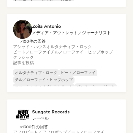
レゲエ
シューゲイザー
ソウル
Zoila Antonio
メディア・アウトレット／ジャーナリスト
>100件の回答
アシッド・ハウス
オルタナティブ・ロック
ビート／ローファイ
チル／ローファイ・ヒップホップ
クラシック
記事を投稿
オルタナティブ・ロック
ビート／ローファイ
チル／ローファイ・ヒップホップ
コマーシャル／メインストリーム
ダンス・ミュージック
ディスコ
ドリーム・ポップ
ヒップホップ
Sungate Records
レーベル
>1300件の回答
アフロビート／アフロポップ
ビート／ローファイ