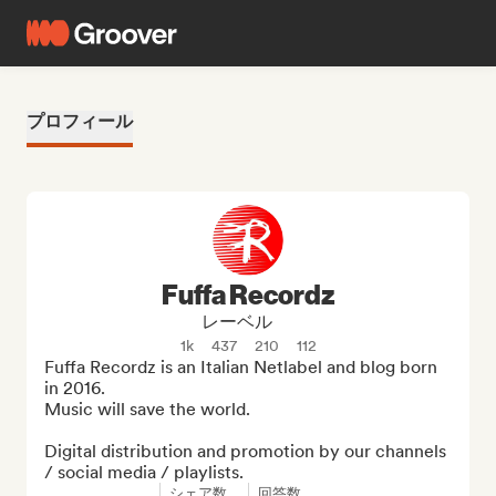
プロフィール
Fuffa Recordz
レーベル
1k
437
210
112
Fuffa Recordz is an Italian Netlabel and blog born 
in 2016.

Music will save the world.

Digital distribution and promotion by our channels 
/ social media / playlists.
シェア数
回答数