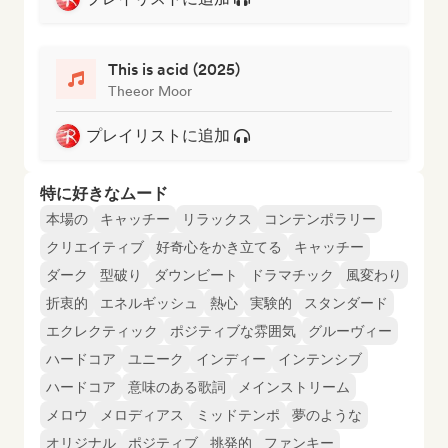
This is acid (2025)
Theeor Moor
プレイリストに追加
特に好きなムード
本場の
キャッチー
リラックス
コンテンポラリー
クリエイティブ
好奇心をかき立てる
キャッチー
ダーク
型破り
ダウンビート
ドラマチック
風変わり
折衷的
エネルギッシュ
熱心
実験的
スタンダード
エクレクティック
ポジティブな雰囲気
グルーヴィー
ハードコア
ユニーク
インディー
インテンシブ
ハードコア
意味のある歌詞
メインストリーム
メロウ
メロディアス
ミッドテンポ
夢のような
オリジナル
ポジティブ
挑発的
ファンキー