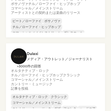
ボサノヴァ
チル／ローファイ・ヒップホップ
コマーシャル／メインストリーム
アーティストとの契約または楽曲のリリース
ビート／ローファイ
ボサノヴァ
チル／ローファイ・ヒップホップ
コマーシャル／メインストリーム
ダンスホール
ダンス・ポップ
ヒップホップ
ポップ・ソウル
Dulaxi
メディア・アウトレット／ジャーナリスト
>3000件の回答
オルタナティブ・ロック
チル／ローファイ・ヒップホップ
クラシック
コマーシャル／メインストリーム
カントリー・ミュージック
記事を投稿
オルタナティブ・ロック
クラシック
コマーシャル／メインストリーム
カントリー・ミュージック
ダブ
ファンク
ハードコア