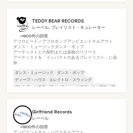
サイケデリック・ポップ
R&B
TEDDY BEAR RECORDS
レーベル, プレイリスト・キュレーター
>1800件の回答
アフロビート／アフロポップ
アンビエント
チルアウト
ダンス・ミュージック
ダンス・ポップ
アーティストとの契約または楽曲のリリース
アーティストを「インパクトのあるプレイリスト」に追
加
ダンス・ミュージック
ダンス・ポップ
ディープ・ハウス
エレクトロ・スウィング
フレンチ・ハウス
フューチャー・ハウス
ヒップホップ
ローファイ・ベッドルーム
Girlfriend Records
レーベル
>1800件の回答
アンビエント
チル・ハウス
チルアウト