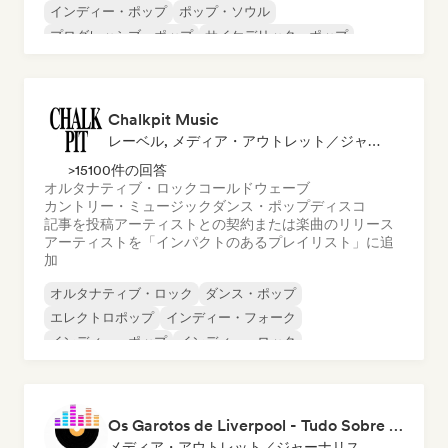
インディー・ポップ
ポップ・ソウル
プログレッシブ・ポップ
サイケデリック・ポップ
英語ラップ
Chalkpit Music
レーベル, メディア・アウトレット／ジャーナリスト, プレイリスト・キュレーター
>15100件の回答
オルタナティブ・ロック
コールドウェーブ
カントリー・ミュージック
ダンス・ポップ
ディスコ
記事を投稿
アーティストとの契約または楽曲のリリース
アーティストを「インパクトのあるプレイリスト」に追
加
オルタナティブ・ロック
ダンス・ポップ
エレクトロポップ
インディー・フォーク
インディー・ポップ
インディー・ロック
ポップ・ロック
サイケデリック・ポップ
Os Garotos de Liverpool - Tudo Sobre Música
メディア・アウトレット／ジャーナリスト, 発行者