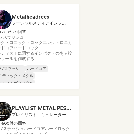
ログレッシブ・ロック
イケデリック・ロック
パンク・ロック
Metalheadrecs
ソーシャルメディアインフルエンサー
>700件の回答
ス/スラッシュ
レクトロニック・ロック
エレクトロニカ
ードコア
ハードロック
ーティストに関するインパクトのある投
やリールを作成する
ス/スラッシュ
ハードコア
ロディック・メタル
タル／ヘヴィメタル
ログレッシブ・ロック
シューゲイザー
レクトロニック・ロック
レクトロニカ
PLAYLIST METAL PESADO
プレイリスト・キュレーター
>500件の回答
ス/スラッシュ
ハードコア
ハードロック