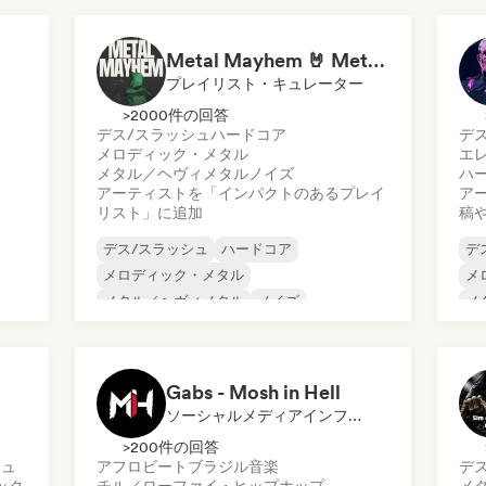
エレクトロニック・ロック
プ
エレクトロニカ
サ
Metal Mayhem 🤘 Metalcore, Deathcore & Progressive Metal
プレイリスト・キュレーター
>2000件の回答
デス/スラッシュ
ハードコア
デ
メロディック・メタル
エ
メタル／ヘヴィメタル
ノイズ
ハ
アーティストを「インパクトのあるプレイ
ア
リスト」に追加
稿
デス/スラッシュ
ハードコア
デ
メロディック・メタル
メ
メタル／ヘヴィメタル
ノイズ
メ
プ
エ
エ
Gabs - Mosh in Hell
ソーシャルメディアインフルエンサー
>200件の回答
シュ
アフロビート
ブラジル音楽
デ