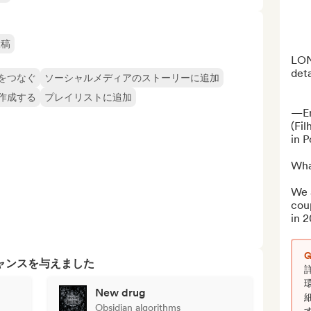
投稿
LON
deta
をつなぐ
ソーシャルメディアのストーリーに追加
作成する
プレイリストに追加
—En
(Fi
in P
What
We 
cou
in 2
ャンスを与えました
New drug
Obsidian algorithms