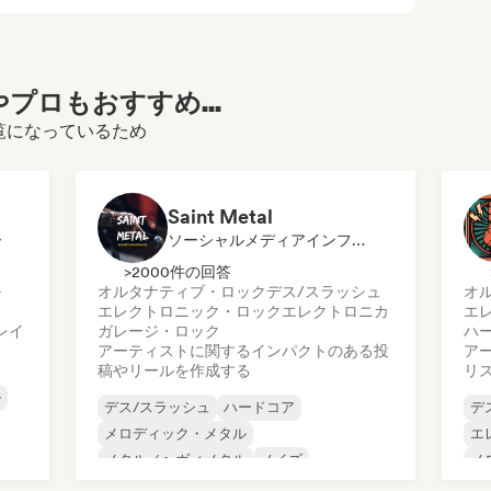
プロもおすすめ...
ルをご覧になっているため
Saint Metal
ー
ソーシャルメディアインフルエンサー
>2000件の回答
ル
オルタナティブ・ロック
デス/スラッシュ
オ
エレクトロニック・ロック
エレクトロニカ
エ
レイ
ガレージ・ロック
ハ
アーティストに関するインパクトのある投
ア
稿やリールを作成する
リ
ル
デス/スラッシュ
ハードコア
デ
メロディック・メタル
エ
メタル／ヘヴィメタル
ノイズ
メ
オルタナティブ・ロック
メ