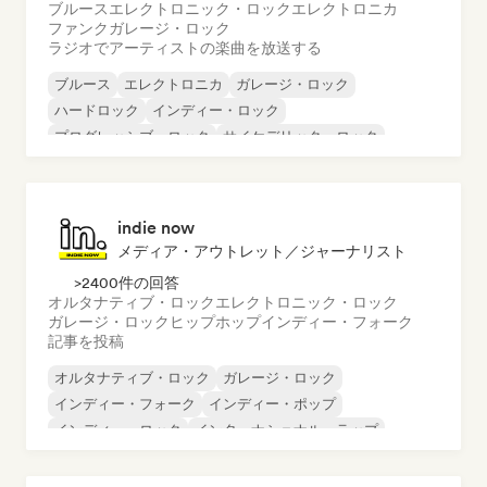
ブルース
エレクトロニック・ロック
エレクトロニカ
ファンク
ガレージ・ロック
ラジオでアーティストの楽曲を放送する
ブルース
エレクトロニカ
ガレージ・ロック
ハードロック
インディー・ロック
プログレッシブ・ロック
サイケデリック・ロック
ロック・アンド・ロール／クラシック・ロック
indie now
メディア・アウトレット／ジャーナリスト
>2400件の回答
オルタナティブ・ロック
エレクトロニック・ロック
ガレージ・ロック
ヒップホップ
インディー・フォーク
記事を投稿
オルタナティブ・ロック
ガレージ・ロック
インディー・フォーク
インディー・ポップ
インディー・ロック
インターナショナル・ラップ
メタル／ヘヴィメタル
ポップ・ロック