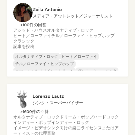
Zoila Antonio
メディア・アウトレット／ジャーナリスト
>100件の回答
アシッド・ハウス
オルタナティブ・ロック
ビート／ローファイ
チル／ローファイ・ヒップホップ
クラシック
記事を投稿
オルタナティブ・ロック
ビート／ローファイ
チル／ローファイ・ヒップホップ
コマーシャル／メインストリーム
ダンス・ミュージック
ディスコ
ドリーム・ポップ
ヒップホップ
Lorenzo Lautz
シンク・スーパーバイザー
>1600件の回答
オルタナティブ・ロック
ドリーム・ポップ
ハードロック
インディー・ポップ
インディー・ロック
イメージ・ビデオシンク向けの楽曲ライセンスまたはア
ーティストの代理業務