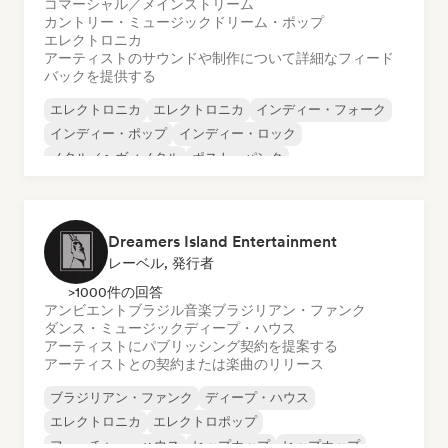
コマーシャル／メインストリーム
カントリー・ミュージック
ドリーム・ポップ
エレクトロニカ
アーティストのサウンドや制作について詳細なフィード
バックを提供する
エレクトロニカ
エレクトロニカ
インディー・フォーク
インディー・ポップ
インディー・ロック
メタル／ヘヴィメタル
ポスト・パンク
ロック・アンド・ロール／クラシック・ロック
Dreamers Island Entertainment
レーベル, 発行者
>1000件の回答
アンビエント
ブラジル音楽
ブラジリアン・ファンク
ダンス・ミュージック
ディープ・ハウス
アーティストにパブリッシング契約を提案する
アーティストとの契約または楽曲のリリース
ブラジリアン・ファンク
ディープ・ハウス
エレクトロニカ
エレクトロポップ
フューチャー・ハウス
ヒップホップ
ヒップホップ