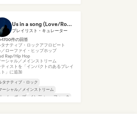
ルアウト
マーシャル／メインストリーム
ィープ・ハウス
ドリーム・ポップ
Us in a song (Love/Romantic/Emotional Songs)
レクトロニカ
プレイリスト・キュレーター
>1700件の回答
ルタナティブ・ロック
アフロビート
ル／ローファイ・ヒップホップ
ud Rap/Hip Hop
マーシャル／メインストリーム
ーティストを「インパクトのあるプレイ
スト」に追加
ルタナティブ・ロック
マーシャル／メインストリーム
リーム・ポップ
インディー・フォーク
ンディー・ポップ
インディー・ロック
ーファイ・ベッドルーム
R&B