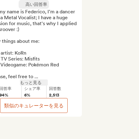
高い回答率
my name is Federico, I'm a dancer 
a Metal Vocalist; I have a huge 
ion for music, that's why I applied 
roover :)

 things about me:

artist: KoRn

TV Series: Misfits

 Videogame: Pokémon Red

se, feel free to ...
もっと見る
回答率
シェア率
回答数
94%
6%
2,513
類似のキュレーターを見る