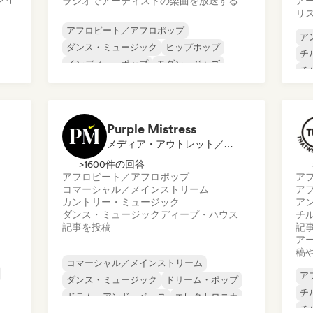
ラジオでアーティストの楽曲を放送する
ア
リ
アフロビート／アフロポップ
ア
ダンス・ミュージック
ヒップホップ
チ
インディー・ポップ
モダン・ジャズ
チ
ポップ・パンク
ポップ・ロック
R&B
プ
シ
オ
Purple Mistress
メディア・アウトレット／ジャーナリスト
>1600件の回答
アフロビート／アフロポップ
ア
コマーシャル／メインストリーム
ア
カントリー・ミュージック
ア
ダンス・ミュージック
ディープ・ハウス
チ
記事を投稿
記
ア
稿
コマーシャル／メインストリーム
ア
ダンス・ミュージック
ドリーム・ポップ
チ
ドラム・アンド・ベース
エレクトロニカ
チ