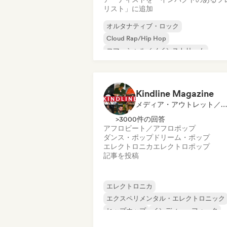
リスト」に追加
オルタナティブ・ロック
Cloud Rap/Hip Hop
コマーシャル／メインストリーム
ダンス・ミュージック
エレクトロポッ
インディー・ポップ
ワールド・ポップ
R&B
Kindline Magazine
メディア・アウトレット／ジャーナリスト
>3000件の回答
アフロビート／アフロポップ
ダンス・ポップ
ドリーム・ポップ
エレクトロニカ
エレクトロポップ
記事を投稿
エレクトロニカ
エクスペリメンタル・エレクトロニック
ヒップホップ
インディー・フォーク
インディー・ポップ
R&B