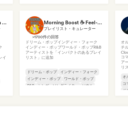
ヒップホップ
インディー・ポップ
R&B
チ
コ
デ
Your Sous-Chef for an Indie Evening
Morning Boost ☕ Feel-Good Funk, Soul & Neo-Soul to Wake Up
エ
ー
プレイリスト・キュレーター
>1700件の回答
ドリーム・ポップ
インディー・フォーク
オ
ク
インディー・ポップ
ワールド・ポップ
R&B
チ
アーティストを「インパクトのあるプレイ
Clo
コ
レイ
リスト」に追加
ア
リ
ドリーム・ポップ
インディー・フォーク
オ
インディー・ポップ
ワールド・ポップ
コ
R&B
シンガーソングライター
ソウル
ド
イ
ロ