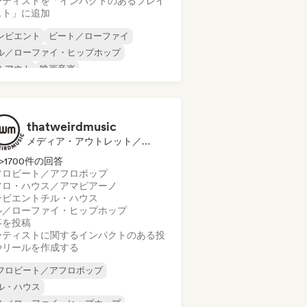
ーティストを「インパクトのあるプレイ
スト」に追加
ンビエント
ビート／ローファイ
ル／ローファイ・ヒップホップ
ルアウト
映画音楽
ンガーソングライター
ソウル
ルタナティブ・ロック
thatweirdmusic
メディア・アウトレット／ジャーナリスト, ソーシャルメディアインフルエンサー
>1700件の回答
フロビート／アフロポップ
フロ・ハウス／アマピアーノ
ンビエント
チル・ハウス
ル／ローファイ・ヒップホップ
事を投稿
ーティストに関するインパクトのある投
やリールを作成する
フロビート／アフロポップ
ル・ハウス
ル／ローファイ・ヒップホップ