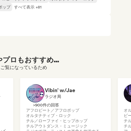
ポップ
すべて表示 +81
プロもおすすめ...
フィールをご覧になっているため
Vibin' w/Jae
ー
ラジオ局
>900件の回答
アフロビート／アフロポップ
オ
オルタナティブ・ロック
ビ
チル／ローファイ・ヒップホップ
チ
チルアウト
ダンス・ミュージック
チ
レイ